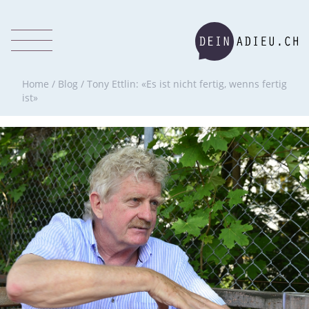
Home
/
Blog
/
Tony Ettlin: «Es ist nicht fertig, wenns fertig
ist»