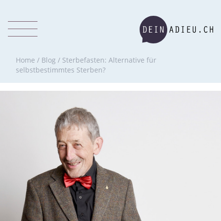
Home
/
Blog
/
Sterbefasten: Alternative für
selbstbestimmtes Sterben?