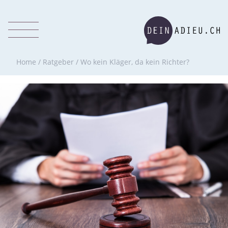
Home
/
Ratgeber
/
Wo kein Kläger, da kein Richter?