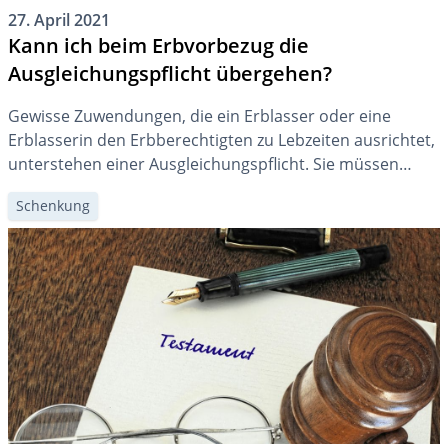
27. April 2021
Kann ich beim Erbvorbezug die
Ausgleichungspflicht übergehen?
Gewisse Zuwendungen, die ein Erblasser oder eine
Erblasserin den Erbberechtigten zu Lebzeiten ausrichtet,
unterstehen einer Ausgleichungspflicht. Sie müssen
bezogene Leistungen im Erbgang zurückgeben oder auf
Schenkung
ihren Erbanteil anrechnen lassen. Was Sie unternehmen
können, um Ausgleichungspflichten abzumildern oder zu
vermeiden, zeigen wir Ihnen im folgenden Beitrag auf.