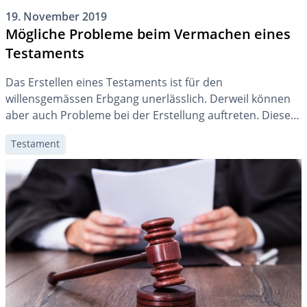
19. November 2019
Mögliche Probleme beim Vermachen eines
Testaments
Das Erstellen eines Testaments ist für den
willensgemässen Erbgang unerlässlich. Derweil können
aber auch Probleme bei der Erstellung auftreten. Diese
treten oft nach dem Ableben des Erblassers zutage,
Testament
weshalb im Vorhinein die Richtigkeit geprüft werden
sollte.