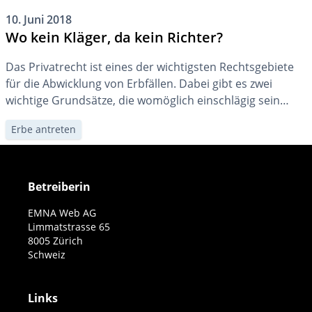
10. Juni 2018
Wo kein Kläger, da kein Richter?
Das Privatrecht ist eines der wichtigsten Rechtsgebiete
für die Abwicklung von Erbfällen. Dabei gibt es zwei
wichtige Grundsätze, die womöglich einschlägig sein
können. Den Regelfall stellt die Anfechtbarkeit dar, als
Erbe antreten
Ausnahme kommt die Nichtigkeit zum Zug.
Betreiberin
EMNA Web AG
Limmatstrasse 65
8005 Zürich
Schweiz
Links