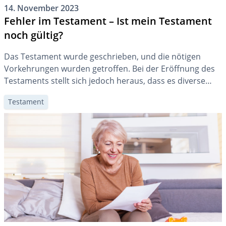
14. November 2023
Fehler im Testament – Ist mein Testament
noch gültig?
Das Testament wurde geschrieben, und die nötigen
Vorkehrungen wurden getroffen. Bei der Eröffnung des
Testaments stellt sich jedoch heraus, dass es diverse
Fehler enthält. Hat das Testament dennoch Bestand? In
Testament
diesem Beitrag erfahren Sie, welches die häufigsten
Fehler sind und welche Auswirkungen sie auf ein
Testament haben.