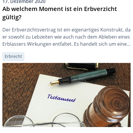
17. Dezember 2020
Ab welchem Moment ist ein Erbverzicht
gültig?
Der Erbverzichtsvertrag ist ein eigenartiges Konstrukt, da
er sowohl zu Lebzeiten wie auch nach dem Ableben eines
Erblassers Wirkungen entfaltet. Es handelt sich um eine
Verfügung von Todes wegen, die bereits vor dem Eintritt
Erbrecht
des Erbfalls Bindungswirkungen entfalten kann.