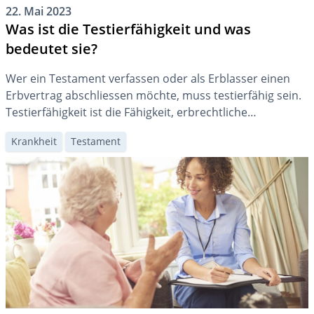
22. Mai 2023
Was ist die Testierfähigkeit und was
bedeutet sie?
Wer ein Testament verfassen oder als Erblasser einen
Erbvertrag abschliessen möchte, muss testierfähig sein.
Testierfähigkeit ist die Fähigkeit, erbrechtliche
Handlungen gültig vorzunehmen. Dazu braucht es die
Krankheit
Testament
Volljährigkeit und die Urteilsfähigkeit. Grundsätzlich wird
die Testierfähigkeit vermutet.