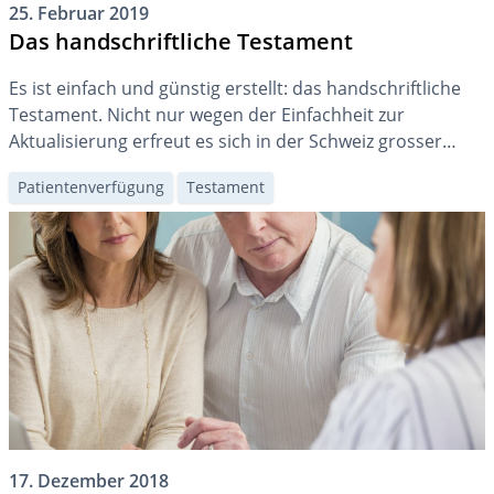
25. Februar 2019
Das handschriftliche Testament
Es ist einfach und günstig erstellt: das handschriftliche
Testament. Nicht nur wegen der Einfachheit zur
Aktualisierung erfreut es sich in der Schweiz grosser
Beliebtheit. Es kann wahlweise daheim oder durch eine
Patientenverfügung
Testament
kantonale Amtsstelle aufbewahrt werden.
17. Dezember 2018