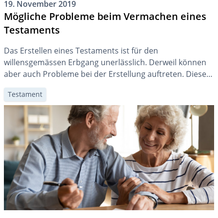
19. November 2019
Mögliche Probleme beim Vermachen eines
Testaments
Das Erstellen eines Testaments ist für den
willensgemässen Erbgang unerlässlich. Derweil können
aber auch Probleme bei der Erstellung auftreten. Diese
treten oft nach dem Ableben des Erblassers zutage,
Testament
weshalb im Vorhinein die Richtigkeit geprüft werden
sollte.