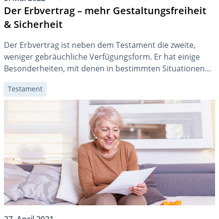
Der Erbvertrag – mehr Gestaltungsfreiheit
& Sicherheit
Der Erbvertrag ist neben dem Testament die zweite,
weniger gebräuchliche Verfügungsform. Er hat einige
Besonderheiten, mit denen in bestimmten Situationen
mehr Gestaltungsfreiheit, aber auch mehr
Testament
(Rechts-)Sicherheit für die Vertragsparteien geschaffen
werden kann.