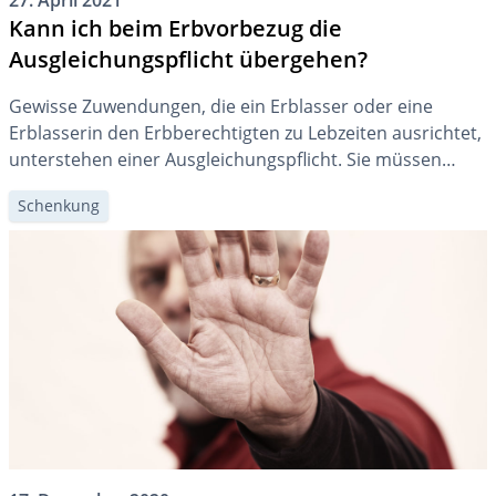
27. April 2021
Kann ich beim Erbvorbezug die
Ausgleichungspflicht übergehen?
Gewisse Zuwendungen, die ein Erblasser oder eine
Erblasserin den Erbberechtigten zu Lebzeiten ausrichtet,
unterstehen einer Ausgleichungspflicht. Sie müssen
bezogene Leistungen im Erbgang zurückgeben oder auf
Schenkung
ihren Erbanteil anrechnen lassen. Was Sie unternehmen
können, um Ausgleichungspflichten abzumildern oder zu
vermeiden, zeigen wir Ihnen im folgenden Beitrag auf.