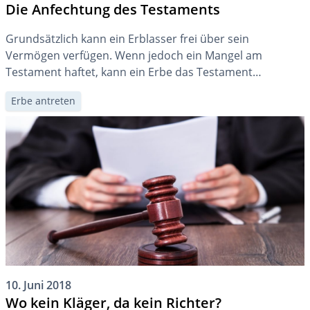
Die Anfechtung des Testaments
Grundsätzlich kann ein Erblasser frei über sein
Vermögen verfügen. Wenn jedoch ein Mangel am
Testament haftet, kann ein Erbe das Testament
anfechten. Dies ist bspw. bei der fehlenden
Erbe antreten
Urteilsfähigkeit des Erblassers im Zeitpunkt der
Testamentserstellung der Fall.
10. Juni 2018
Wo kein Kläger, da kein Richter?