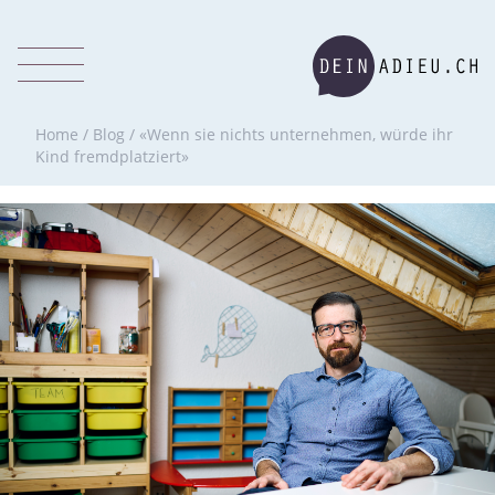
Home
/
Blog
/
«Wenn sie nichts unternehmen, würde ihr
Kind fremdplatziert»