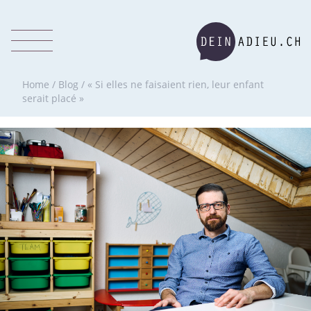
Home
/
Blog
/
« Si elles ne faisaient rien, leur enfant
serait placé »