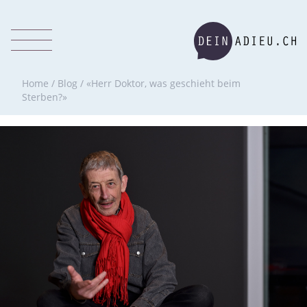
Home
/
Blog
/
«Herr Doktor, was geschieht beim
Sterben?»