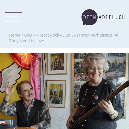
Home
/
Blog
/
«Heart Rock»-Duo 56 Jahren verheiratet: All
They Need Is Love