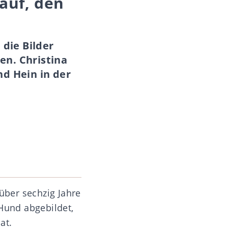
auf, den
 die Bilder
en. Christina
nd Hein in der
 über sechzig Jahre
 Hund abgebildet,
at.