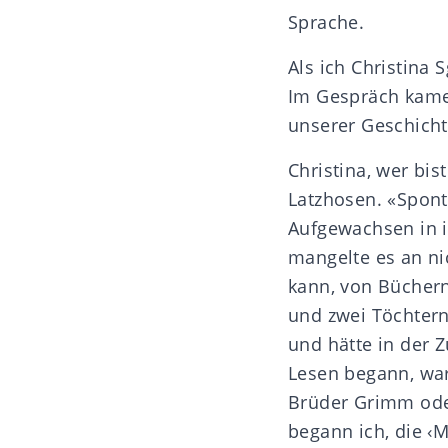
Sprache.
Als ich Christina 
Im Gespräch kamen
unserer Geschicht
Christina, wer bis
Latzhosen. «Spont
Aufgewachsen in i
mangelte es an ni
kann, von Bücher
und zwei Töchtern
und hätte in der Z
Lesen begann, war
Brüder Grimm oder
begann ich, die ‹