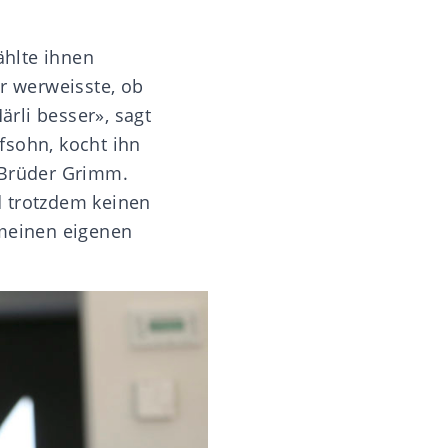
ählte ihnen
er werweisste, ob
ärli besser», sagt
efsohn, kocht ihn
Brüder Grimm.
d trotzdem keinen
 meinen eigenen