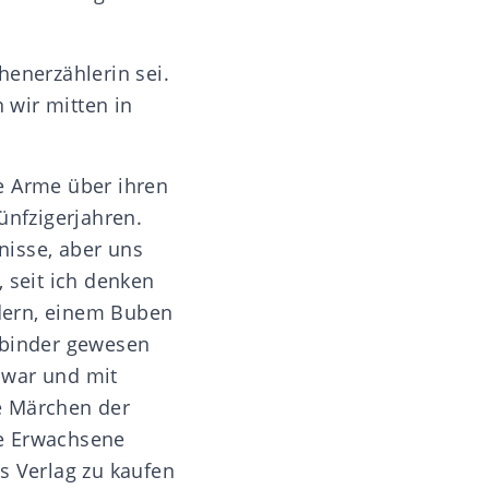
chenerzählerin sei.
 wir mitten in
ie Arme über ihren
ünfzigerjahren.
nisse, aber uns
 seit ich denken
dern, einem Buben
hbinder gewesen
r war und mit
e Märchen der
ge Erwachsene
s Verlag zu kaufen