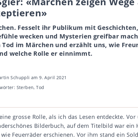
Sgier: «Märchen zeigen Wege 
zeptieren»
chen. Fesselt ihr Publikum mit Geschichten,
efühle wecken und Mysterien greifbar mach
n Tod im Märchen und erzählt uns, wie Freu
und welche Rolle er einnimmt.
gsautor
rtin Schuppli
am 9. April 2021
wörter
wörter:
Sterben
,
Tod
ine grosse Rolle, als ich das Lesen entdeckte. Vor
underschönes Bilderbuch, auf dem Titelbild war ein
wie Feuerräder erschienen. Vor ihm stand ein Sold