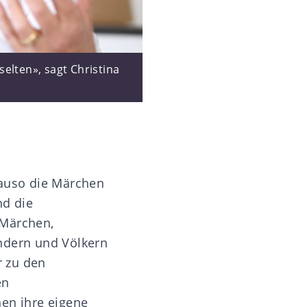
elten», sagt Christina
nauso die Märchen
d die
 Märchen,
indern und Völkern
r zu den
en
en ihre eigene