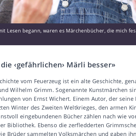
mit Lesen begann, waren es Märchenbücher, die mich fess
)
 die ‹gefährlichen› Märli besser»
chichte vom Feuerzeug ist ein alte Geschichte, ge
 und Wilhelm Grimm. Sogenannte Kunstmärchen sin
lungen von Ernst Wichert. Einem Autor, der seine
zten Winter des Zweiten Weltkrieges, den armen K
nstvoll eingebundenen Bücher zählen nach wie vo
er Bibliothek. Ebenso die zerfledderten Grimmsch
ie Brüder sammelten Volksmärchen und gaben ihn