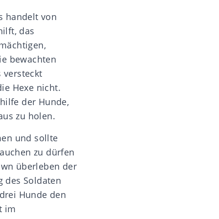
s handelt von
lft, das
 mächtigen,
Sie bewachten
 versteckt
ie Hexe nicht.
hilfe der Hunde,
Haus zu holen.
en und sollte
mauchen zu dürfen
own überleben der
g des Soldaten
e drei Hunde den
t im