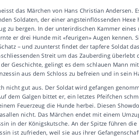
eisst das Märchen von Hans Christian Andersen. E
en Soldaten, der einer angsteinflössenden Hexe hi
g zu bergen. In der unterirdischen Kammer eines
rnte er drei Hunde mit «feurigen» Augen kennen. 
chatz – und zuunterst findet der tapfere Soldat das
schliessenden Streit um das Zauberding überlebt d
f der Geschichte, gelingt es dem schlauen Mann mit
inzessin aus dem Schloss zu befreien und in sein 
ch nicht gut aus. Der Soldat wird gefangen genomm
uf dem Galgen bittet er, ein letztes Pfeifchen sch
seinem Feuerzeug die Hunde herbei. Diesen Showd
asallen nicht. Das Märchen endet mit einem Umzu
ssin in der Königskutsche. An der Spitze führen di
ssin ist zufrieden, weil sie aus ihrer Gefangenschaf