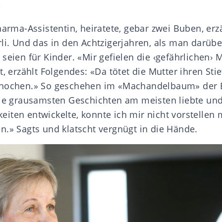
»
harma-Assistentin, heiratete, gebar zwei Buben, erz
rli. Und das in den Achtzigerjahren, als man darüb
seien für Kinder. «Mir gefielen die ‹gefährlichen› M
t, erzählt Folgendes: «Da tötet die Mutter ihren Sti
Knochen.» So geschehen im
«Machandelbaum»
der 
die grausamsten Geschichten am meisten liebte un
iten entwickelte, konnte ich mir nicht vorstellen
n.» Sagts und klatscht vergnügt in die Hände.