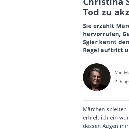
Christina 
Tod zu ak
Sie erzählt Mär
hervorrufen, G
Sgier kennt de
Regel auftritt 
Beitra
Von
Ma
Schlag
Schlag
Märchen spielten e
erhielt ich ein w
dessen Augen mir 