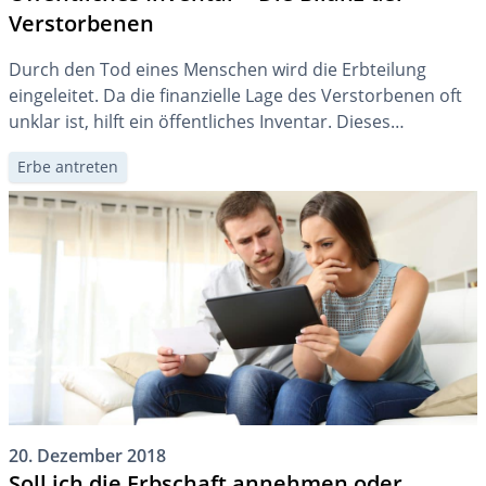
Verstorbenen
Durch den Tod eines Menschen wird die Erbteilung
eingeleitet. Da die finanzielle Lage des Verstorbenen oft
unklar ist, hilft ein öffentliches Inventar. Dieses
erleichtert Entscheidungen bezüglich der Erbmasse und
Erbe antreten
verschafft Klarheit über deren Zusammensetzung.
20. Dezember 2018
Soll ich die Erbschaft annehmen oder