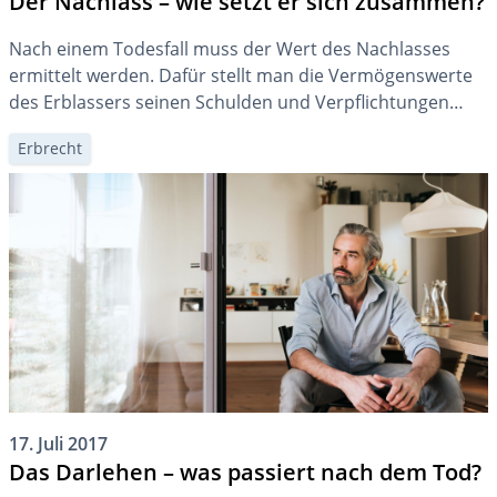
Der Nachlass – wie setzt er sich zusammen?
Nach einem Todesfall muss der Wert des Nachlasses
ermittelt werden. Dafür stellt man die Vermögenswerte
des Erblassers seinen Schulden und Verpflichtungen
gegenüber. Der Überschuss bildet dann den Nachlass,
Erbrecht
auf den Sie unter Umständen noch eine Steuer bezahlen
müssen.
17. Juli 2017
Das Darlehen – was passiert nach dem Tod?