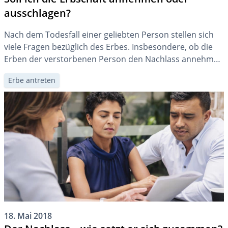
ausschlagen?
Nach dem Todesfall einer geliebten Person stellen sich
viele Fragen bezüglich des Erbes. Insbesondere, ob die
Erben der verstorbenen Person den Nachlass annehmen
oder ausschlagen sollen. Für die Beantwortung dieser
Erbe antreten
Frage stehen das öffentliche Inventar und die amtliche
Liquidation zur Verfügung.
18. Mai 2018