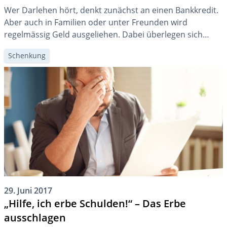
Wer Darlehen hört, denkt zunächst an einen Bankkredit.
Aber auch in Familien oder unter Freunden wird
regelmässig Geld ausgeliehen. Dabei überlegen sich
wenige, was im Todesfall damit passiert. Dies kann sich
Schenkung
als kostspieliger Fehler herausstellen.
29. Juni 2017
„Hilfe, ich erbe Schulden!“ – Das Erbe
ausschlagen