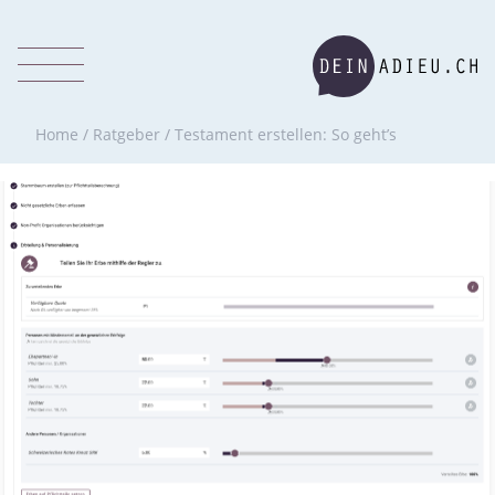
Home
/
Ratgeber
/
Testament erstellen: So geht’s