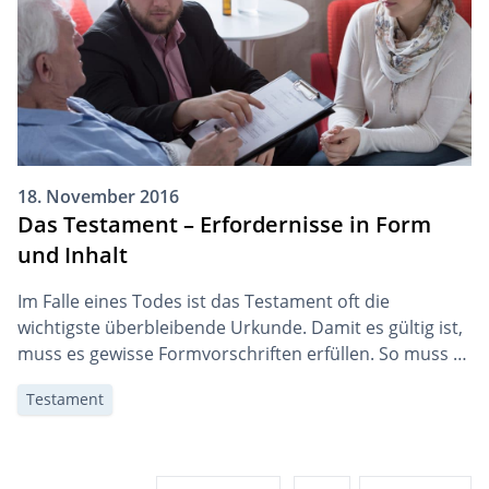
18. November 2016
Das Testament – Erfordernisse in Form
und Inhalt
Im Falle eines Todes ist das Testament oft die
wichtigste überbleibende Urkunde. Damit es gültig ist,
muss es gewisse Formvorschriften erfüllen. So muss es
im Normalfall von Hand geschrieben, mit dem Datum
Testament
versehen und unterschrieben werden.