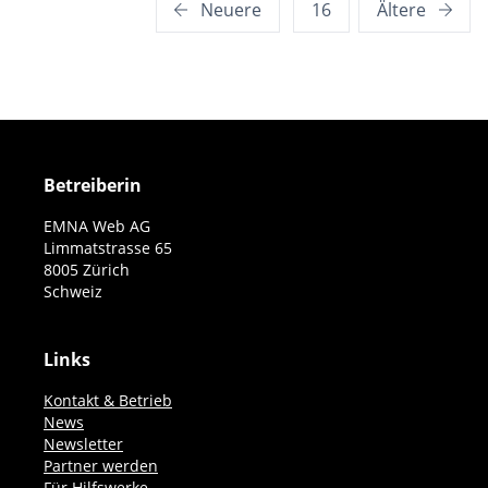
Seitennummerierung
Neuere
16
Ältere
der
Beiträge
Betreiberin
EMNA Web AG
Limmatstrasse 65
8005 Zürich
Schweiz
Links
Kontakt & Betrieb
News
Newsletter
Partner werden
Für Hilfswerke