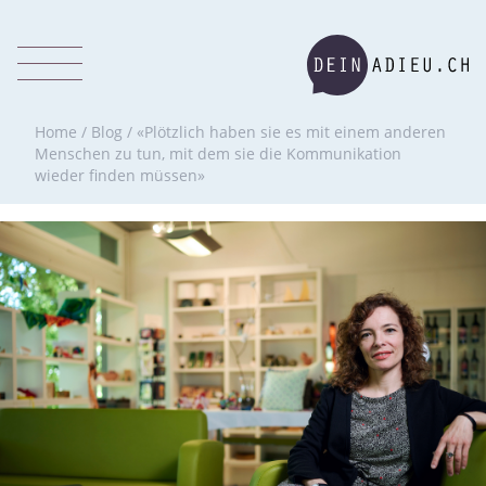
Home
/
Blog
/
«Plötzlich haben sie es mit einem anderen
Menschen zu tun, mit dem sie die Kommunikation
wieder finden müssen»