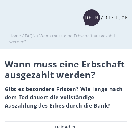
Home
/
FAQ's
/
Wann muss eine Erbschaft ausgezahlt
werden?
Wann muss eine Erbschaft
ausgezahlt werden?
Gibt es besondere Fristen? Wie lange nach
dem Tod dauert die vollständige
Auszahlung des Erbes durch die Bank?
Beitragsautor
DeinAdieu