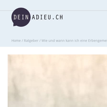
Home
/
Ratgeber
/
Wie und wann kann ich eine Erbengemei