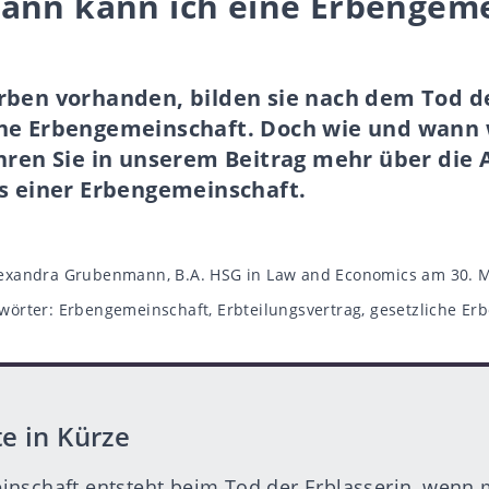
ann kann ich eine Erbengeme
rben vorhanden, bilden sie nach dem Tod de
ne Erbengemeinschaft. Doch wie und wann w
ahren Sie in unserem Beitrag mehr über die
us einer Erbengemeinschaft.
gsautor
exandra Grubenmann, B.A. HSG in Law and Economics
am 30. M
wörter
wörter:
Erbengemeinschaft
,
Erbteilungsvertrag
,
gesetzliche Er
e in Kürze
inschaft entsteht beim Tod der Erblasserin, wenn