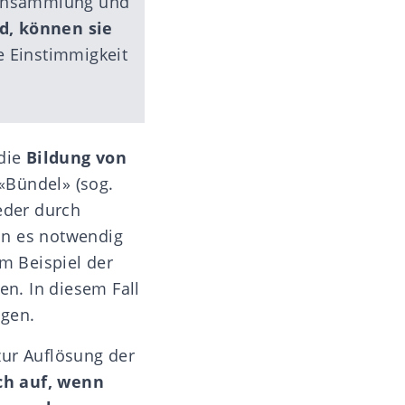
hrensammlung und
d, können sie
e Einstimmigkeit
 die
Bildung von
«Bündel» (sog.
eder durch
nn es notwendig
um Beispiel der
en. In diesem Fall
ngen.
zur Auflösung der
ch auf, wenn