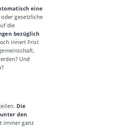
utomatisch eine
e oder
gesetzliche
uf die
ngen bezüglich
och innert Frist
gemeinschaft.
 werden? Und
en?
teilen.
Die
 unter den
ht immer ganz