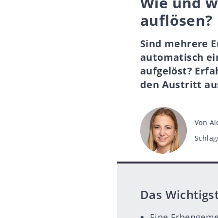
Wie und w
auflösen?
Sind mehrere E
automatisch ei
aufgelöst? Erf
den Austritt a
Beitra
Von
Al
Schlag
Schlag
Das Wichtigst
Eine Erbengeme