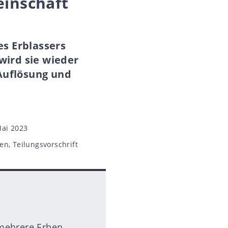
inschaft
s Erblassers
ird sie wieder
 Auflösung und
ai 2023
ben
,
Teilungsvorschrift
 mehrere Erben