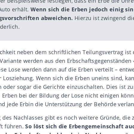
n er beispielsweise festlegen, dass ein Erbe die U
Auto erhält.
Wenn sich die Erben jedoch einig sin
gsvorschriften abweichen.
Hierzu ist zwingend di
derlich.
chkeit neben dem schriftlichen Teilungsvertrag ist
r Variante werden aus den Erbschaftsgegenständen 
iese Lose werden dann auf die Erben verteilt – entw
 Losziehung. Wenn sich die Erben uneins sind, ka
 oder sogar die Gerichte einzuschalten. Dies ist z
e Erben bei der Bildung der Lose nicht einigen könn
nd jede Erbin die Unterstützung der Behörde verla
 des Nachlasses gibt es noch weitere Gründe, die 
t führen.
So löst sich die Erbengemeinschaft au