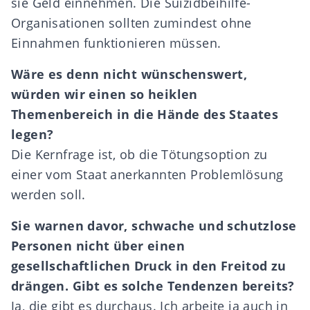
sie Geld einnehmen. Die Suizidbeihilfe-
Organisationen sollten zumindest ohne
Einnahmen funktionieren müssen.
W
ä
re es denn nicht w
ü
nschenswert,
w
ü
rden wir einen so heiklen
Themenbereich in die H
ä
nde des Staates
legen?
Die Kernfrage ist, ob die Tötungsoption zu
einer vom Staat anerkannten Problemlösung
werden soll.
Sie warnen davor, schwache und schutzlose
Personen nicht
ü
ber einen
gesellschaftlichen Druck in den Freitod zu
dr
ä
ngen. Gibt es solche Tendenzen bereits?
Ja, die gibt es durchaus. Ich arbeite ja auch in