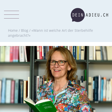
Home
/
Blog
/
«Wann ist welche Art der Sterbehilfe
angebracht?»