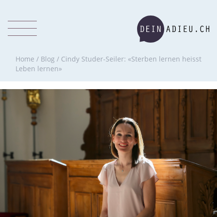
Home
/
Blog
/
Cindy Studer-Seiler: «Sterben lernen heisst
Leben lernen»