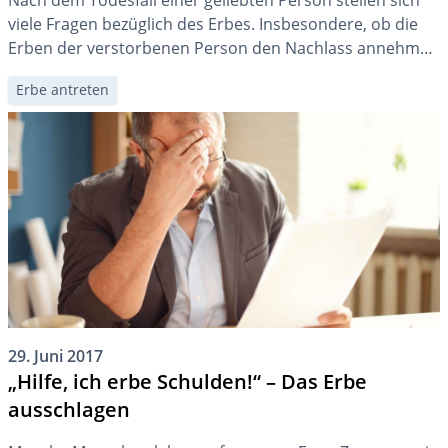
Nach dem Todesfall einer geliebten Person stellen sich
viele Fragen bezüglich des Erbes. Insbesondere, ob die
Erben der verstorbenen Person den Nachlass annehmen
oder ausschlagen sollen. Für die Beantwortung dieser
Erbe antreten
Frage stehen das öffentliche Inventar und die amtliche
Liquidation zur Verfügung.
29. Juni 2017
„Hilfe, ich erbe Schulden!“ – Das Erbe
ausschlagen