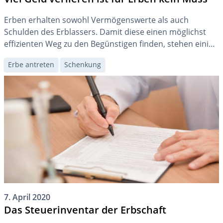
Erben erhalten sowohl Vermögenswerte als auch
Schulden des Erblassers. Damit diese einen möglichst
effizienten Weg zu den Begünstigen finden, stehen einige
Hilfsmittel zur Verfügung. Besonders in Steuersachen
Erbe antreten
Schenkung
empfehlen wir, professionelle Hilfe in Anspruch zu
nehmen.
7. April 2020
Das Steuerinventar der Erbschaft