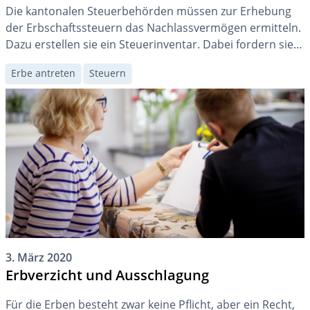
Die kantonalen Steuerbehörden müssen zur Erhebung
der Erbschaftssteuern das Nachlassvermögen ermitteln.
Dazu erstellen sie ein Steuerinventar. Dabei fordern sie
häufig die Erben zur Mitwirkung auf. Worauf müssen Sie
Erbe antreten
Steuern
achten, um kostspielige Probleme zu vermeiden?
3. März 2020
Erbverzicht und Ausschlagung
Für die Erben besteht zwar keine Pflicht, aber ein Recht,