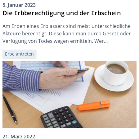
5. Januar 2023
Die Erbberechtigung und der Erbschein
Am Erben eines Erblassers sind meist unterschiedliche
Akteure berechtigt. Diese kann man durch Gesetz oder
Verfügung von Todes wegen ermitteln. Wer
nachlassberechtigt ist, hat dies mittels Erbschein zu
Erbe antreten
beweisen. Wie man diesen erlangt, ist kantonal
unterschiedlich geregelt.
21. März 2022