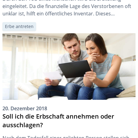
eingeleitet. Da die finanzielle Lage des Verstorbenen oft
unklar ist, hilft ein öffentliches Inventar. Dieses
erleichtert Entscheidungen bezüglich der Erbmasse und
Erbe antreten
verschafft Klarheit über deren Zusammensetzung.
20. Dezember 2018
Soll ich die Erbschaft annehmen oder
ausschlagen?