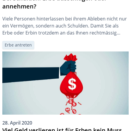
annehmen?
Viele Personen hinterlassen bei ihrem Ableben nicht nur
ein Vermögen, sondern auch Schulden. Damit Sie als
Erbe oder Erbin trotzdem an das Ihnen rechtmässig
zustehende Geld gelangen, gibt es unterschiedliche
Erbe antreten
Massnahmen, die Sie ergreifen können.
28. April 2020
Viel Geld verlieren ist für Erben kein Muss