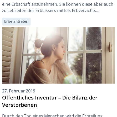
eine Erbschaft anzunehmen. Sie können diese aber auch
zu Lebzeiten des Erblassers mittels Erbverzichts
ablehnen. Bei einem überschuldeten Nachlass
Erbe antreten
empfehlen wir die Ausschlagung der Erbschaft.
27. Februar 2019
Öffentliches Inventar – Die Bilanz der
Verstorbenen
Durch den Tod eines Menschen wird die Erbteilung