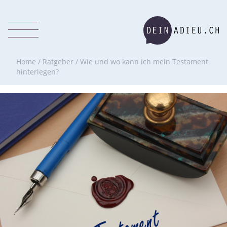
Home
/
Ratgeber
/
Wie und wo kann ich mein Testament
hinterlegen?