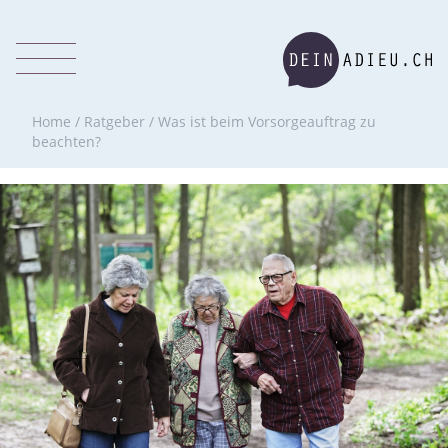
Home
/
Ratgeber
/
Was ist beim Vorsorgeauftrag zu
beachten?