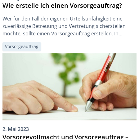
Wie erstelle ich einen Vorsorgeauftrag?
Wer für den Fall der eigenen Urteilsunfähigkeit eine
zuverlässige Betreuung und Vertretung sicherstellen
möchte, sollte einen Vorsorgeauftrag erstellen. In
diesem Beitrag zeigen wir, wie Sie auf DeinAdieu Ihren
Vorsorgeauftrag
Vorsorgeauftrag einfach erstellen.
2. Mai 2023
Vorsorgevollmacht und Vorsorgeauftrag –