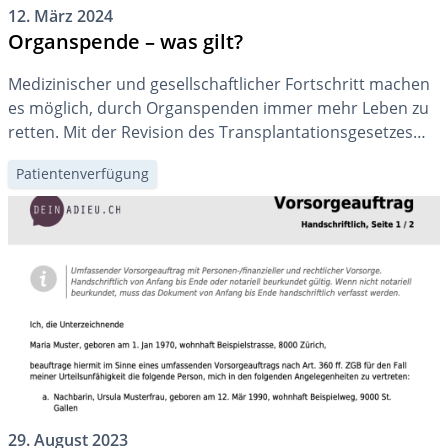
12. März 2024
Organspende – was gilt?
Medizinischer und gesellschaftlicher Fortschritt machen
es möglich, durch Organspenden immer mehr Leben zu
retten. Mit der Revision des Transplantationsgesetzes
wird in der Schweiz die sogenannte «erweiterte
Patientenverfügung
Widerspruchslösung» eingeführt. Im folgenden Text
erklären wir Ihnen, was das für Sie bedeutet.
29. August 2023