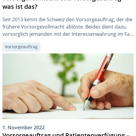
was ist das?
Seit 2013 kennt die Schweiz den Vorsorgeauftrag, der die
frühere Vorsorgevollmacht ablöste. Beides dient dazu,
vorsorglich jemanden mit der Interessenwahrung im Fall
der Urteilsunfähigkeit zu betrauen. Wir erklären Ihnen,
Vorsorgeauftrag
was die Gemeinsamkeiten und Unterschiede sind und
worauf es zu achten gilt.
1. November 2022
Vorsorgeauftrag und Patientenverfügung –