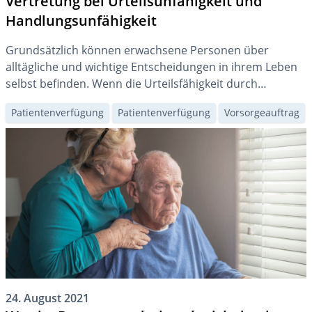
Vertretung bei Urteilsunfähigkeit und
Handlungsunfähigkeit
Grundsätzlich können erwachsene Personen über
alltägliche und wichtige Entscheidungen in ihrem Leben
selbst befinden. Wenn die Urteilsfähigkeit durch
Krankheiten oder andere geistige Beeinträchtigungen
Patientenverfügung
Patientenverfügung
Vorsorgeauftrag
eingeschränkt wird, kann eine Vertretung notwendig
werden.
24. August 2021