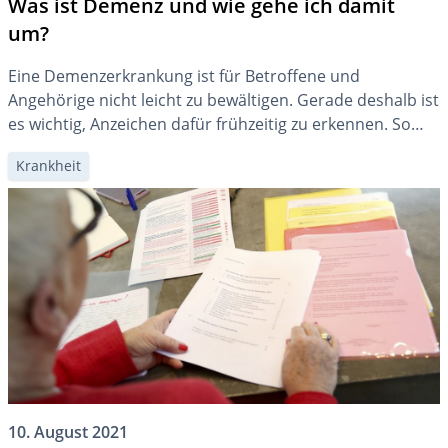
Was ist Demenz und wie gehe ich damit
um?
Eine Demenzerkrankung ist für Betroffene und
Angehörige nicht leicht zu bewältigen. Gerade deshalb ist
es wichtig, Anzeichen dafür frühzeitig zu erkennen. So
können Sie wirksam Massnahmen zur Vorbeugung
Krankheit
ergreifen und vorausschauend planen.
10. August 2021