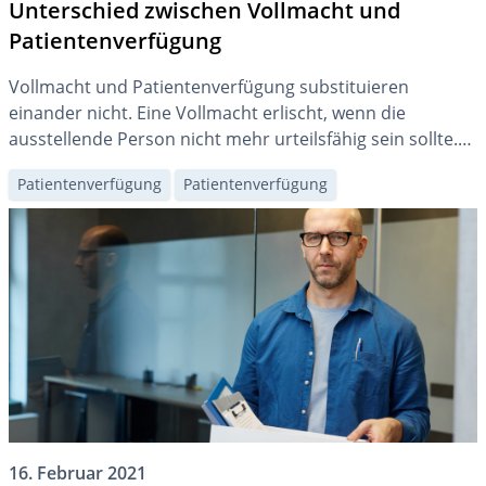
Unterschied zwischen Vollmacht und
Patientenverfügung
Vollmacht und Patientenverfügung substituieren
einander nicht. Eine Vollmacht erlischt, wenn die
ausstellende Person nicht mehr urteilsfähig sein sollte.
Die Patientenverfügung legt medizinische Massnahmen
Patientenverfügung
Patientenverfügung
für den Fall der Urteilsunfähigkeit fest und behält daher
ihre Gültigkeit.
16. Februar 2021