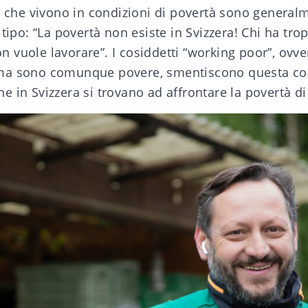
e che vivono in condizioni di povertà sono general
 tipo: “La povertà non esiste in Svizzera! Chi ha tr
 vuole lavorare”. I cosiddetti “working poor”, ovv
ma sono comunque povere, smentiscono questa co
 in Svizzera si trovano ad affrontare la povertà di