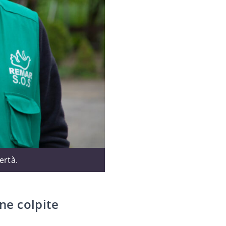
ertà.
ne colpite