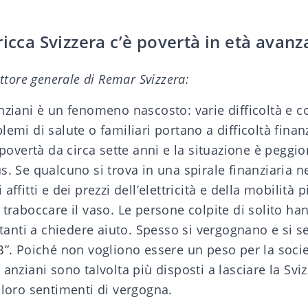
ricca Svizzera c’è povertà in età avanz
ettore generale di Remar Svizzera:
nziani è un fenomeno nascosto: varie difficoltà e co
lemi di salute o familiari portano a difficoltà fina
a povertà da circa sette anni e la situazione è pegg
s. Se qualcuno si trova in una spirale finanziaria n
affitti e dei prezzi dell’elettricità e della mobilità 
 traboccare il vaso. Le persone colpite di solito ha
uttanti a chiedere aiuto. Spesso si vergognano e si 
B”. Poiché non vogliono essere un peso per la soci
 anziani sono talvolta più disposti a lasciare la Svi
 loro sentimenti di vergogna.