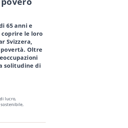
è povero
di 65 anni e
coprire le loro
ar Svizzera,
 povertà. Oltre
reoccupazioni
a solitudine di
di lucro
,
sostenibile
,