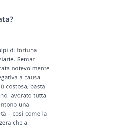
ata?
lpi di fortuna
nziarie. Remar
iorata notevolmente
egativa a causa
più costosa, basta
nno lavorato tutta
sentono una
età – così come la
zzera che a