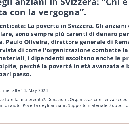
gli anziani in Svizzera: “Chi 
ta con la vergogna”.
nticata: La povertà in Svizzera. Gli anziani 
olare, sono sempre più carenti di denaro per 
e. Paulo Oliveira, direttore generale di Rem
ervista di come l'organizzazione combatte la
materiali, i dipendenti ascoltano anche le p
olpite, perché la povertà in età avanzata e l
pari passo.
ohner
alle 14. May 2024
ò fare la mia eredità?
,
Donazioni
,
Organizzazione senza scopo 
ni di aiuto
,
Povertà degli anziani
,
Supporto materiale
,
Supporto 