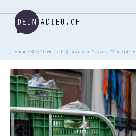
Home
/
Blog
/
Povertà degli anziani in Svizzera: “Chi è pove