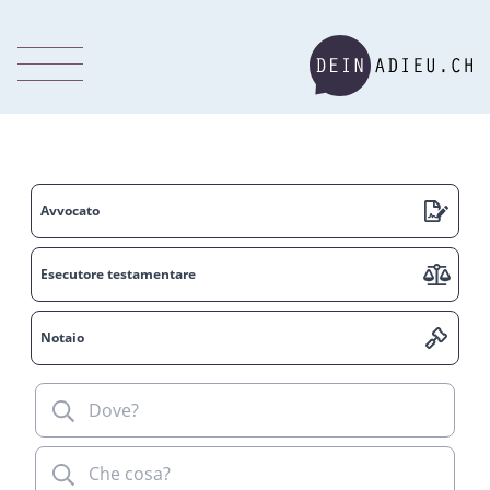
Avvocato
Esecutore testamentare
Notaio