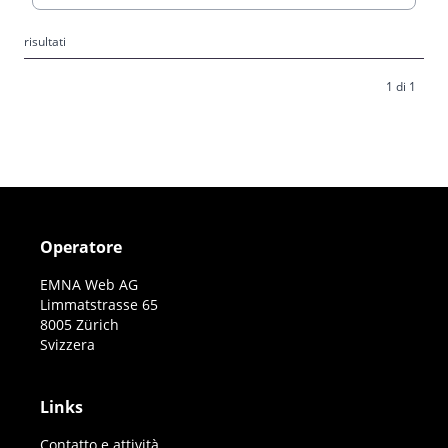
risultati
1 di 1
Operatore
EMNA Web AG
Limmatstrasse 65
8005 Zürich
Svizzera
Links
Contatto e attività