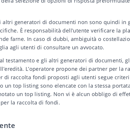
là della selezione di opzioni di risposta preformulat
li altri generatori di documenti non sono quindi in 
cifiche. È responsabilità dell’utente verificare la p
ende farne. In caso di dubbi, ambiguità o costellazio
lia agli utenti di consultare un avvocato.
 al testamento e gli altri generatori di documenti, g
ll’eredità. L’operatore propone dei partner per la r
 di raccolta fondi proposti agli utenti segue criteri d
 un top listing sono elencate con la stessa portat
tato un top listing. Non vi è alcun obbligo di eff
per la raccolta di fondi.
tente