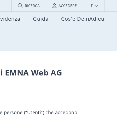
RICERCA
ACCEDERE
IT
evidenza
Guida
Cos'è DeinAdieu
u di EMNA Web AG
 le persone (“Utenti”) che accedono