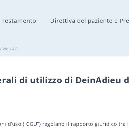
Testamento
Direttiva del paziente e Pr
NA Web AG
rali di utilizzo di DeinAdie
ioni d’uso (“CGU”) regolano il rapporto giuridico tra