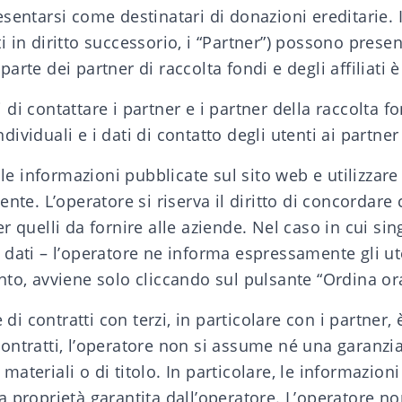
esentarsi come destinatari di donazioni ereditarie. Ino
ti in diritto successorio, i “Partner”) possono present
 parte dei partner di raccolta fondi e degli affiliati
 di contattare i partner e i partner della raccolta fo
dividuali e i dati di contatto degli utenti ai partner
le informazioni pubblicate sul sito web e utilizzare 
nte. L’operatore si riserva il diritto di concordare
er quelli da fornire alle aziende. Nel caso in cui sing
ati – l’operatore ne informa espressamente gli ute
to, avviene solo cliccando sul pulsante “Ordina o
di contratti con terzi, in particolare con i partner,
 contratti, l’operatore non si assume né una garanz
 materiali o di titolo. In particolare, le informazioni
proprietà garantita dall’operatore. L’operatore no