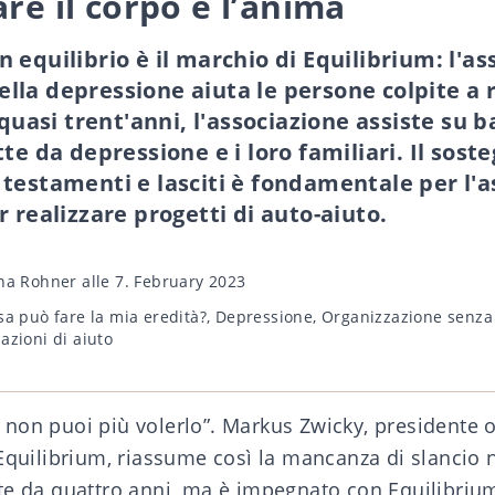
are il corpo e l’anima
equilibrio è il marchio di Equilibrium: l'ass
la depressione aiuta le persone colpite a 
 quasi trent'anni, l'associazione assiste su 
te da depressione e i loro familiari. Il sost
testamenti e lasciti è fondamentale per l'a
r realizzare progetti di auto-aiuto.
na Rohner
alle 7. February 2023
sa può fare la mia eredità?
,
Depressione
,
Organizzazione senza 
azioni di aiuto
non puoi più volerlo”. Markus Zwicky, presidente 
Equilibrium, riassume così la mancanza di slancio 
te da quattro anni, ma è impegnato con Equilibrium