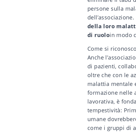
persone sulla mala
dell’associazione.
della loro malat
di ruolo
in modo c
Come si riconosco
Anche l’associazi
di pazienti, collab
oltre che con le a
malattia mentale 
formazione nelle 
lavorativa, è fond
tempestività: Prim
umane dovrebbero a
come i gruppi di a