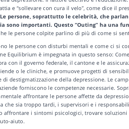
ttia e “sollevare con cura il velo”, come dice il pre
Le persone, soprattutto le celebrità, che parl
tia sono importanti. Questo “Outing” ha una fu
he le persone colpite parlino di più di come si sen
no le persone con disturbi mentali e come ci si c
one Equilibrium è impegnata in questo senso: Com
ora con il governo federale, il cantone e le assicura
ziende o le cliniche, e promuove progetti di sensibil
e di destigmatizzazione della depressione. Le camp
aziende forniscono le competenze necessarie. Soprat
amentale affrontare le persone affette da depressio
a che sia troppo tardi, i supervisori e i responsabili
ffrontare i sintomi psicologici, trovare soluzioni 
uto-aiuto.