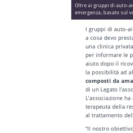
Oltre ai gruppi di auto-a
emergenza, basato sul vo
I
gruppi di auto-a
a cosa devo presta
una clinica privat
per informare le p
aiuto dopo il rico
la possibilità ad a
composti da amat
di un
Legato
l’ass
L’associazione ha 
terapeuta della re
al trattamento del
“Il nostro obiettiv