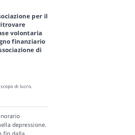
ociazione per il
ritrovare
base volontaria
egno finanziario
ssociazione di
scopo di lucro
,
onorario
nella depressione.
 fin dalla