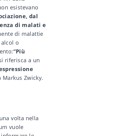
 non esistevano
ociazione, dal
enza di malati e
mente di malattie
 alcol o
ento:
“Più
i riferisca a un
’espressione
a Markus Zwicky.
una volta nella
ium
vuole
: informare le