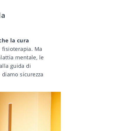
la
che la cura
 fisioterapia. Ma
attia mentale, le
lla guida di
se diamo sicurezza