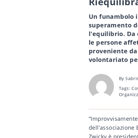
Riequilibr
Un funambolo in 
superamento del
l'equilibrio. Da
le persone affet
proveniente da 
volontariato pe
Post
By
Sabri
author
Tags
Tags:
Co
Organizz
“Improvvisamente 
dell’associazione 
Zwicky è presiden