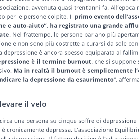
sociazione, avvenuta quasi trent’anni fa. All’epoca
to per le persone colpite. Il
primo evento dell’ass
e e auto-aiuto”, ha registrato una grande afflu
ate
. Nel frattempo, le persone parlano più aperta
one e non sono più costrette a curarsi da sole con
la depressione è ancora spesso equiparata al fallim
epressione è il termine burnout
, che si suppone s
sivo.
Ma in realtà il burnout è semplicemente l
indicare la depressione da esaurimento
“, afferm
levare il velo
 circa una persona su cinque soffre di depressione 
i è cronicamente depressa. L’
associazione Equilibr
della depressione. Il fattore decisivo è l’educazione