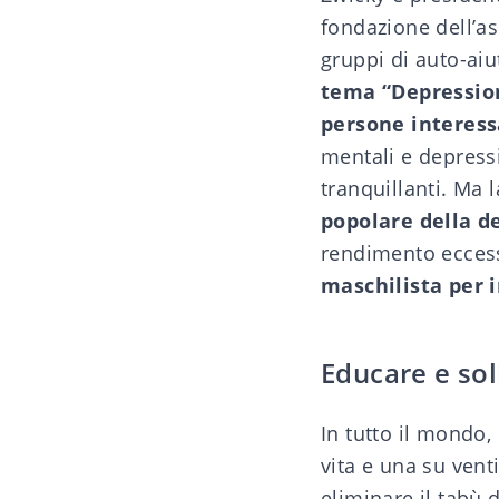
fondazione dell’as
gruppi di auto-aiu
tema “Depression
persone interess
mentali e depressi
tranquillanti. Ma 
popolare della d
rendimento ecces
maschilista per 
Educare e sol
In tutto il mondo,
vita e una su vent
eliminare il tabù 