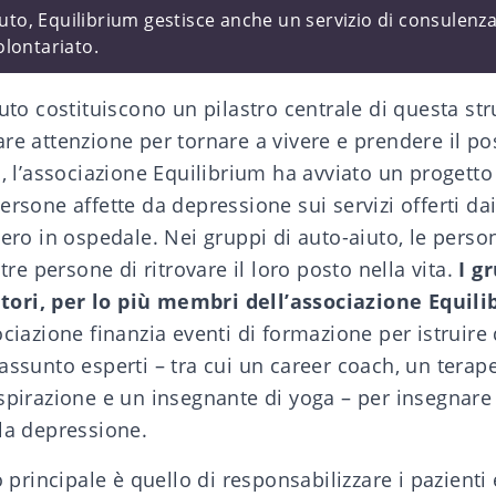
iuto, Equilibrium gestisce anche un servizio di consulenza
lontariato.
iuto
costituiscono un pilastro centrale di questa str
re attenzione per tornare a vivere e prendere il po
a, l’associazione Equilibrium ha avviato un progett
ersone affette da depressione sui servizi offerti dai
vero in ospedale. Nei gruppi di auto-aiuto, le pers
ltre persone di ritrovare il loro posto nella vita.
I g
ori, per lo più membri dell’associazione Equili
ociazione finanzia eventi di formazione per istruir
assunto esperti – tra cui un career coach, un terap
spirazione e un insegnante di yoga – per insegnare
la depressione.
o principale è quello di responsabilizzare i pazienti 