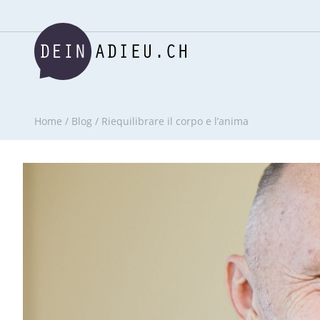
Home
/
Blog
/
Riequilibrare il corpo e l’anima