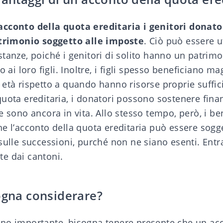
acconto della quota ereditaria i
genitori donato
atrimonio soggetto alle imposte
. Ciò può essere ut
tanze, poiché i genitori di solito hanno un patrim
o ai loro figli. Inoltre, i figli spesso beneficiano 
età rispetto a quando hanno risorse proprie suffici
uota ereditaria, i donatori possono sostenere fina
e sono ancora in vita. Allo stesso tempo, però, i be
e l’acconto della quota ereditaria può essere sogg
 sulle successioni, purché non ne siano esenti. Ent
e dai cantoni.
ogna considerare?
no importante, bisogna tenere presente che un ac