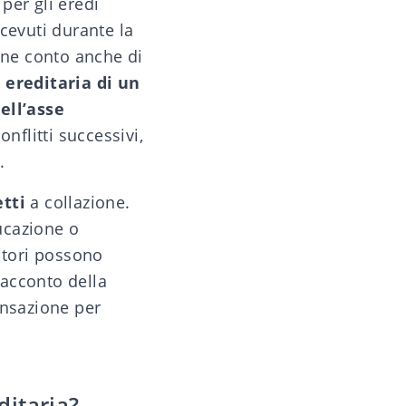
 per gli
eredi
icevuti durante la
ene conto anche di
 ereditaria di un
ell’asse
onflitti successivi,
.
etti
a
collazione.
ucazione o
itori possono
 acconto della
ensazione per
ditaria?