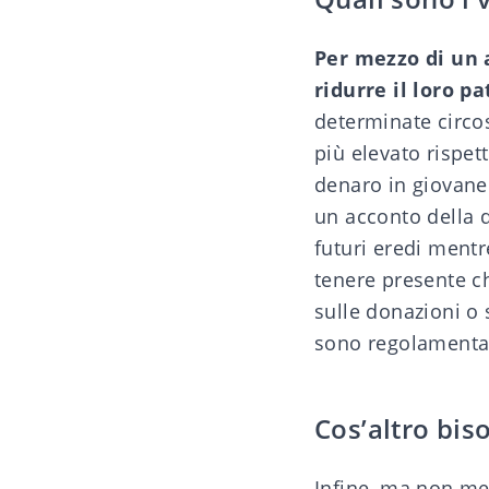
Per mezzo di un 
ridurre il loro p
determinate circos
più elevato rispett
denaro in giovane 
un acconto della q
futuri eredi mentr
tenere presente ch
sulle donazioni o
sono regolamentat
Cos’altro bis
Infine, ma non me