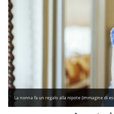
La nonna fa un regalo alla nipote (immagine di es