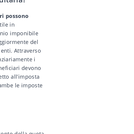
ri
possono
ile in
onio imponibile
maggiormente del
enti. Attraverso
nziariamente i
neficiari devono
etto all’imposta
rambe le imposte
conto della quota