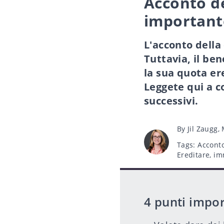
Acconto de
important
L'acconto della
Tuttavia, il be
la sua quota er
Leggete qui a c
successivi.
Post
By
Jil Zaugg,
author
Tags
Tags:
Acconto
Ereditare
,
im
4 punti impor