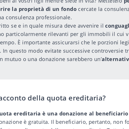
beni ai vostri figli mentre siete in vita? Mettetelo
pe
erire la proprietà di un fondo
cercate la consulen
una
consulenza professionale
.
critto se e in quale misura deve avvenire il
conguagl
o particolarmente rilevanti per gli immobili il cui 
empo. È importante assicurarsi che le porzioni leg
 In questo modo evitate successive controversie tra 
un
mutuo
o una
donazione
sarebbero un’
alternati
acconto della quota ereditaria?
quota ereditaria è una
donazione
al beneficiario
donazione è gratuita. Il beneficiario, pertanto, non f