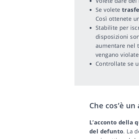
Volete dare dei 
Se volete
trasf
Così ottenete 
Stabilite per is
disposizioni son
aumentare nel t
vengano violate.
Controllate se 
Che cos’è un 
L’acconto della 
del defunto
. La 