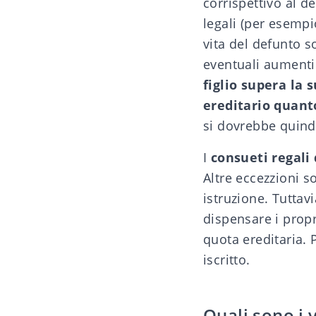
corrispettivo al de
legali
(per esempio 
vita del defunto s
eventuali aumenti
figlio supera la 
ereditario quanto
si dovrebbe quindi
I
consueti regali 
Altre eccezzioni s
istruzione. Tuttav
dispensare i propr
quota ereditaria. 
iscritto.
Quali sono i 