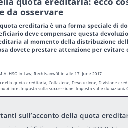
lla quota ereditaria: ecco co
e da osservare
 quota ereditaria è una forma speciale di d
neficiario deve compensare questa devoluzi
editaria al momento della distribuzione dell
osa dovete prestare attenzione per evitare c
 M.A. HSG in Law, Rechtsanwältin
alle 17. June 2017
 della quota ereditaria
,
Collazione
,
Devoluzione
,
Divisione ered
mobiliare
,
Imposta sulla successione
,
Imposta sulle donazioni
,
tanti sull’acconto della quota eredita