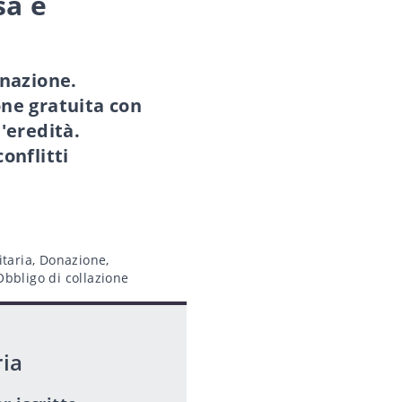
sa è
onazione.
one gratuita con
'eredità.
onflitti
itaria
,
Donazione
,
Obbligo di collazione
ria