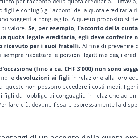
funto per l’acconto della quota ereditaria. Tuttavia,
figli e coniugi) gli acconti della quota ereditaria r
ono soggetti a conguaglio. A questo proposito si ti
 di valore.
Se, per esempio, l’acconto della quota
sua quota legale ereditaria, egli deve conferire n
 ricevuto per i suoi fratelli
. Al fine di prevenire c
 sempre rispettare le porzioni legittime degli eredi
d’occasione (fino a ca. CHF 3’000) non sono sogg
ono le
devoluzioni ai figli
in relazione alla loro ed
ia, queste non possono eccedere i costi medi. I gen
i figli dall’obbligo di conguaglio in relazione ad un
Per fare ciò, devono fissare espressamente la disp
vantaggi di un acconto della quota ere