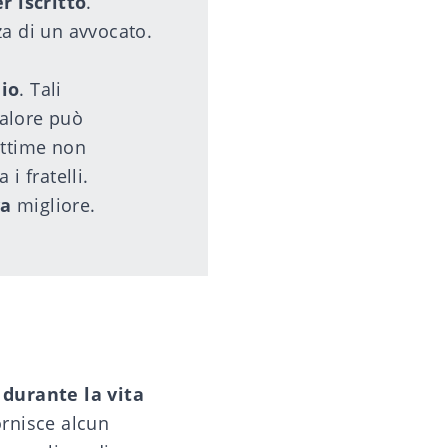
r iscritto
.
za
di un avvocato.
io
. Tali
valore può
ittime non
i fratelli.
va
migliore.
 durante la vita
ornisce alcun