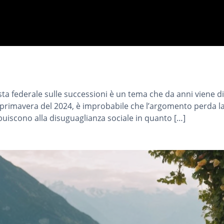
sta federale sulle successioni è un tema che da anni viene d
la primavera del 2024, è improbabile che l’argomento perda l
uiscono alla disuguaglianza sociale in quanto […]