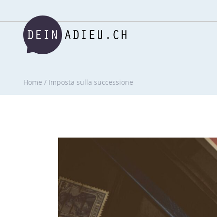
Home
/
Imposta sulla successione