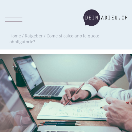
Home
/
Ratgeber
/
Come si calcolano le quote
obbligatorie?