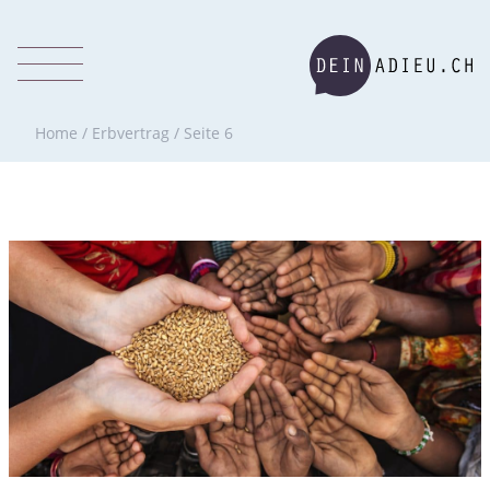
Home
/
Erbvertrag
/
Seite 6