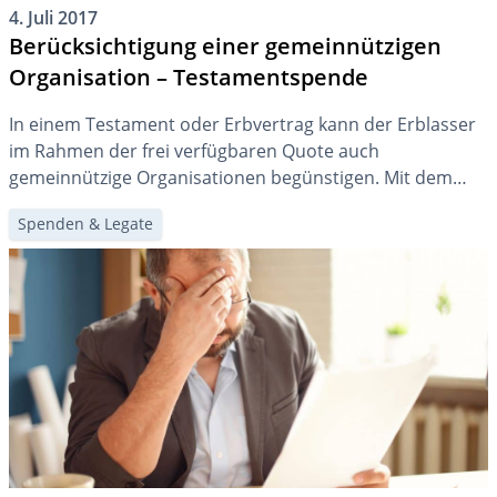
4. Juli 2017
Berücksichtigung einer gemeinnützigen
Organisation – Testamentspende
In einem Testament oder Erbvertrag kann der Erblasser
im Rahmen der frei verfügbaren Quote auch
gemeinnützige Organisationen begünstigen. Mit dem
Vermächtnis kann er eine Organisation am Nachlass
Spenden & Legate
beteiligen, ohne dass die Organisation dabei eine
Erbenstellung bekommt.