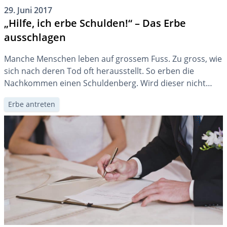
29. Juni 2017
„Hilfe, ich erbe Schulden!“ – Das Erbe
ausschlagen
Manche Menschen leben auf grossem Fuss. Zu gross, wie
sich nach deren Tod oft herausstellt. So erben die
Nachkommen einen Schuldenberg. Wird dieser nicht
rechtzeitig entdeckt und das Erbe ausgeschlagen,
Erbe antreten
können die Erben in Teufels Küche geraten.