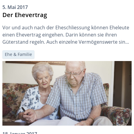
5. Mai 2017
Der Ehevertrag
Vor und auch nach der Eheschliessung können Eheleute
einen Ehevertrag eingehen. Darin können sie ihren
Güterstand regeln. Auch einzelne Vermögenswerte sind
als Teil eines Ehevertrages aufnehmbar. Als
Ehe & Familie
Formerfordernis wird die öffentliche Beurkundung
verlangt.