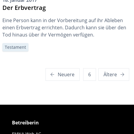
18. Januar 2017
Der Erbvertrag
Eine Person kann in der Vorbereitung auf ihr Ableben
einen Erbvertrag errichten. Dadurch kann sie über den
Tod hinaus über ihr Vermögen verfügen.
Testament
Seitennummerierung
Neuere
6
Ältere
der
Beiträge
Betreiberin
EMNA Web AG