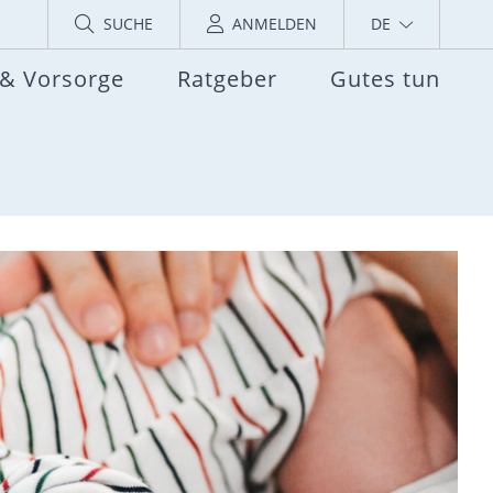
SUCHE
ANMELDEN
DE
 & Vorsorge
Ratgeber
Gutes tun