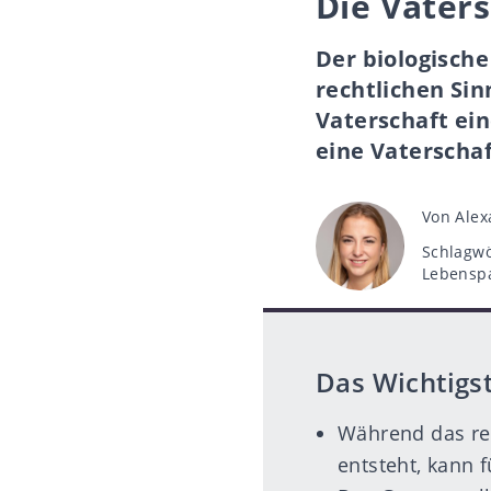
Die Vater
Der biologische
rechtlichen Sinn
Vaterschaft ei
eine Vaterschaf
Beitrags
Von
Alex
Schlagwö
Schlagwö
Lebensp
Das Wichtigst
Während das rec
entsteht, kann 