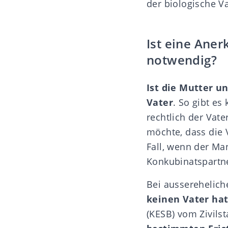
der biologische Va
Ist eine Ane
notwendig?
Ist die Mutter u
Vater
. So gibt es
rechtlich der Vater
möchte, dass die V
Fall, wenn der Ma
Konkubinatspartne
Bei ausserehelic
keinen Vater ha
(
KESB
) vom Zivil