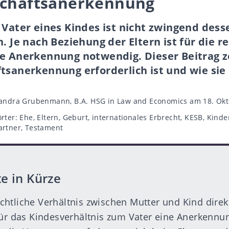
schaftsanerkennung
 Vater eines Kindes ist nicht zwingend dess
. Je nach Beziehung der Eltern ist für die r
ne Anerkennung notwendig. Dieser Beitrag z
tsanerkennung erforderlich ist und wie sie 
autor
andra Grubenmann, B.A. HSG in Law and Economics
am 18. Okt
rter
rter:
Ehe
,
Eltern
,
Geburt
,
internationales Erbrecht
,
KESB
,
Kinde
artner
,
Testament
e in Kürze
htliche Verhältnis zwischen Mutter und Kind direk
für das Kindesverhältnis zum Vater eine Anerkennu