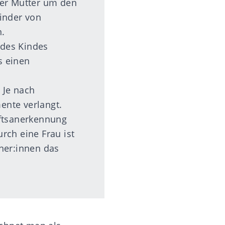
der Mutter um den
inder von
.
 des Kindes
s einen
 Je nach
ente verlangt.
aftsanerkennung
rch eine Frau ist
ner:innen das