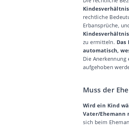
Die rechtliche Be
Kindesverhältni
rechtliche Bedeut
Erbansprüche, und
Kindesverhältnis
zu ermitteln.
Das 
automatisch, we
Die Anerkennung e
aufgehoben werd
Muss der Ehe
Wird ein Kind wä
Vater/Ehemann n
sich beim Eheman