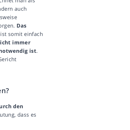
ichnet man als
ondern auch
lsweise
sorgen.
Das
ist somit einfach
nicht immer
notwendig ist
.
Gericht
en?
durch den
mutung, dass es