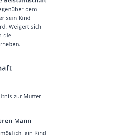
ne
Beistandschaft
 gegenüber dem
er sein Kind
rd. Weigert sich
n die
erheben.
haft
ltnis zur Mutter
deren Mann
 möglich, ein Kind