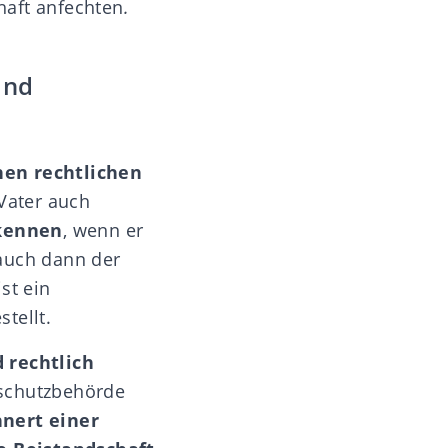
chaft anfechten
.
ind
nen rechtlichen
 Vater auch
rkennen
, wenn er
 auch dann der
st ein
tellt.
d rechtlich
nschutzbehörde
nert einer