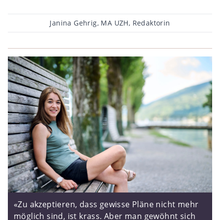
Beitragsautor
Janina Gehrig, MA UZH, Redaktorin
«Zu akzeptieren, dass gewisse Pläne nicht mehr
möglich sind, ist krass. Aber man gewöhnt sich