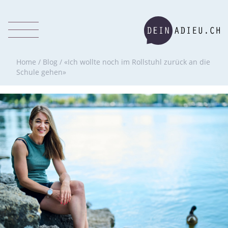
Home
/
Blog
/
«Ich wollte noch im Rollstuhl zurück an die
Schule gehen»