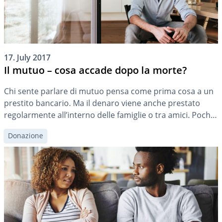
17. July 2017
Il mutuo – cosa accade dopo la morte?
Chi sente parlare di mutuo pensa come prima cosa a un
prestito bancario. Ma il denaro viene anche prestato
regolarmente all’interno delle famiglie o tra amici. Pochi
pensano a cosa ne sarà di esso in caso di morte. Questo
Donazione
può rivelarsi un errore costoso.