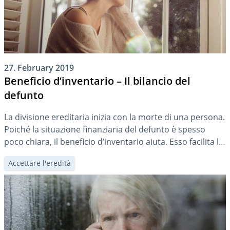
27. February 2019
Beneficio d’inventario – Il bilancio del
defunto
La divisione ereditaria inizia con la morte di una persona.
Poiché la situazione finanziaria del defunto è spesso
poco chiara, il beneficio d’inventario aiuta. Esso facilita le
decisioni relative alla massa ereditaria e fornisce
Accettare l'eredità
chiarezza sulla sua composizione.