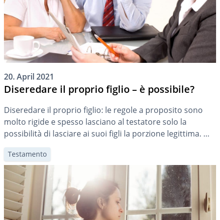
20. April 2021
Diseredare il proprio figlio – è possibile?
Diseredare il proprio figlio: le regole a proposito sono
molto rigide e spesso lasciano al testatore solo la
possibilità di lasciare ai suoi figli la porzione legittima. Ma
non è impossibile. Tuttavia, non mantenere il contatto
Testamento
non sarà sufficiente.