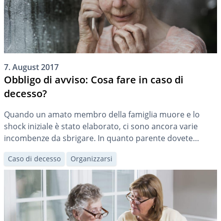
7. August 2017
Obbligo di avviso: Cosa fare in caso di
decesso?
Quando un amato membro della famiglia muore e lo
shock iniziale è stato elaborato, ci sono ancora varie
incombenze da sbrigare. In quanto parente dovete
informare del decesso oltre che diverse persone, anche
Caso di decesso
Organizzarsi
l’autorità competente.