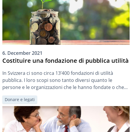
6. December 2021
Costituire una fondazione di pubblica utilità
In Svizzera ci sono circa 13’400 fondazioni di utilità
pubblica. I loro scopi sono tanto diversi quanto le
persone e le organizzazioni che le hanno fondate o che
ne beneficiano. Ma cos’è in realtà una fondazione? E
Donare e legati
come posso costituirne una?