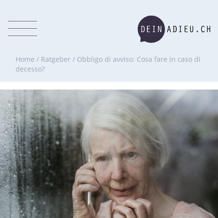
Home
/
Ratgeber
/
Obbligo di avviso: Cosa fare in caso di
decesso?