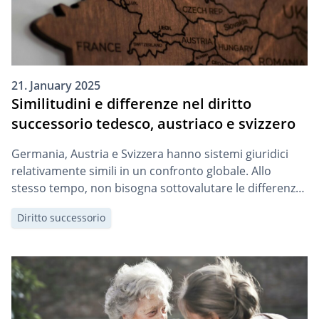
21. January 2025
Similitudini e differenze nel diritto
successorio tedesco, austriaco e svizzero
Germania, Austria e Svizzera hanno sistemi giuridici
relativamente simili in un confronto globale. Allo
stesso tempo, non bisogna sottovalutare le differenze
che esistono tra le normative nel dettaglio. Questo vale
Diritto successorio
anche per il diritto successorio. Nel testo che segue ti
mostriamo le principali somiglianze e differenze tra i
tre Paesi.