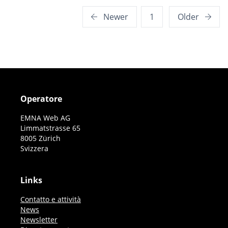
Posts
Newer
1
Older
pagination
Operatore
EMNA Web AG
Limmatstrasse 65
8005 Zürich
Svizzera
Links
Contatto e attività
News
Newsletter