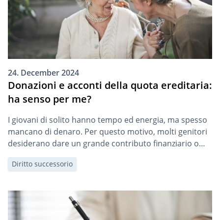
24. December 2024
Donazioni e acconti della quota ereditaria:
ha senso per me?
I giovani di solito hanno tempo ed energia, ma spesso
mancano di denaro. Per questo motivo, molti genitori
desiderano dare un grande contributo finanziario o
materiale ai propri figli durante la loro vita, invece di
Diritto successorio
favorirli con un’eredità dopo la loro morte. Leggi qui
cosa devi tenere a mente quando fai un ancconto della
quota […]