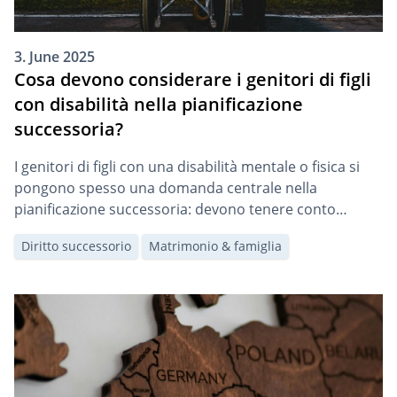
3. June 2025
Cosa devono considerare i genitori di figli
con disabilità nella pianificazione
successoria?
I genitori di figli con una disabilità mentale o fisica si
pongono spesso una domanda centrale nella
pianificazione successoria: devono tenere conto
esplicitamente della disabilità del proprio figlio nella
Diritto successorio
Matrimonio & famiglia
redazione del testamento o del contratto successorio?
In caso affermativo, si pone poi la questione se ciò
possa avere conseguenze sulle prestazioni delle
assicurazioni sociali o […]