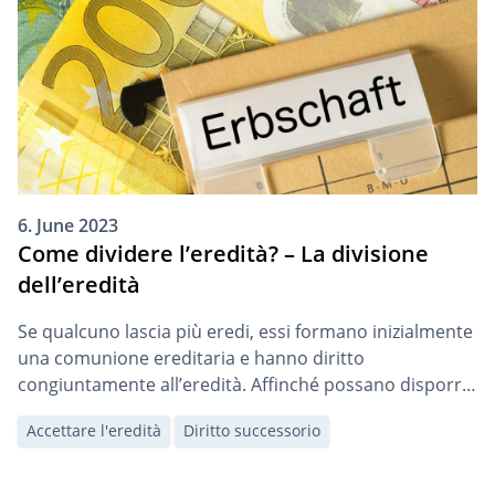
6. June 2023
Come dividere l’eredità? – La divisione
dell’eredità
Se qualcuno lascia più eredi, essi formano inizialmente
una comunione ereditaria e hanno diritto
congiuntamente all’eredità. Affinché possano disporre
individualmente della loro quota ereditaria, è
Accettare l'eredità
Diritto successorio
necessario procedere a una divisione dell’eredità. In
questo articolo spieghiamo come si può fare.