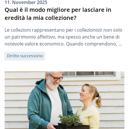
11. November 2025
Qual è il modo migliore per lasciare in
eredità la mia collezione?
Le collezioni rappresentano per i collezionisti non solo
un patrimonio affettivo, ma spesso anche un bene di
notevole valore economico. Quando comprendono, ad
esempio, opere d’arte o altri oggetti di particolare
Diritto successorio
pregio, è fondamentale dedicare un’attenzione
specifica alla pianificazione della successione.Una
pianificazione successoria accurata consente di evitare
controversie tra gli eredi, ridurre il rischio di […]