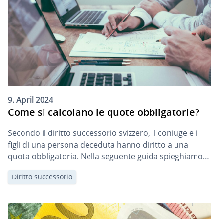
9. April 2024
Come si calcolano le quote obbligatorie?
Secondo il diritto successorio svizzero, il coniuge e i
figli di una persona deceduta hanno diritto a una
quota obbligatoria. Nella seguente guida spieghiamo
come si calcola e si richiede il risarcimento a partire
Diritto successorio
dalla revisione del diritto successorio del 2023.