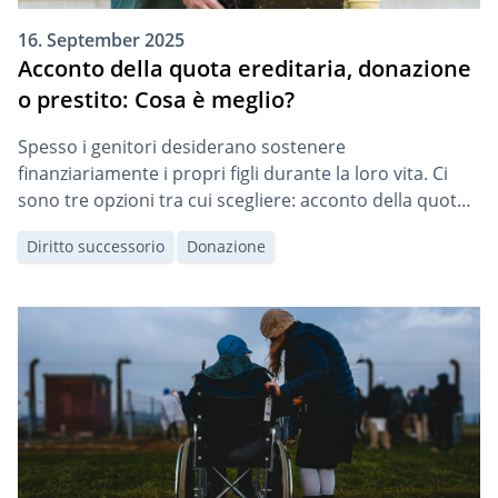
16. September 2025
Acconto della quota ereditaria, donazione
o prestito: Cosa è meglio?
Spesso i genitori desiderano sostenere
finanziariamente i propri figli durante la loro vita. Ci
sono tre opzioni tra cui scegliere: acconto della quota
ereditaria, donazione o prestito familiare. Ogni opzione
Diritto successorio
Donazione
ha conseguenze legali e fiscali diverse.