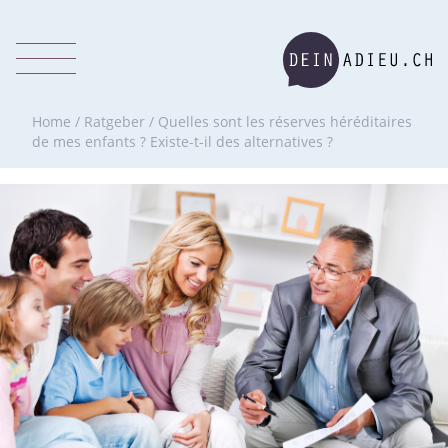
Home
/
Ratgeber
/
Quelles sont les réserves héréditaires
de mes enfants ? Existe-t-il des alternatives ?