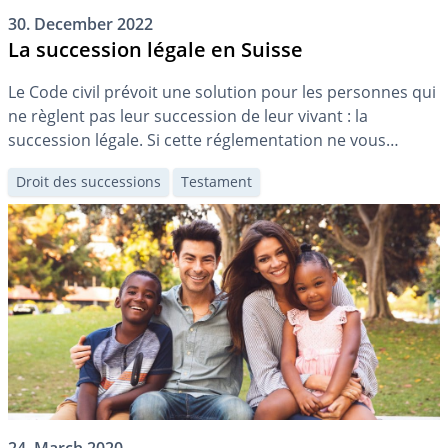
30. December 2022
La succession légale en Suisse
Le Code civil prévoit une solution pour les personnes qui
ne règlent pas leur succession de leur vivant : la
succession légale. Si cette réglementation ne vous
convient pas, vous pouvez y déroger dans la mesure de
Droit des successions
Testament
ce qui est autorisé.