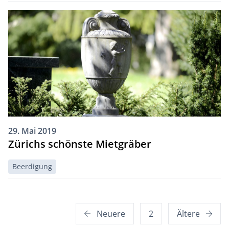
29. Mai 2019
Zürichs schönste Mietgräber
Beerdigung
Seitennummerierung
Neuere
2
Ältere
der