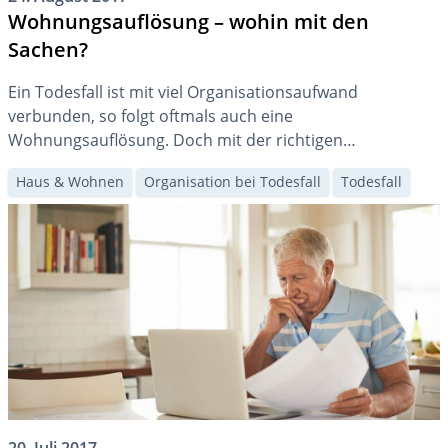
Wohnungsauflösung – wohin mit den
Sachen?
Ein Todesfall ist mit viel Organisationsaufwand
verbunden, so folgt oftmals auch eine
Wohnungsauflösung. Doch mit der richtigen
Unterstützung in diesem emotional schwierigen Moment
Haus & Wohnen
Organisation bei Todesfall
Todesfall
wird dies ertragbar. Achten Sie darauf, nichts voreilig
wegzuwerfen.