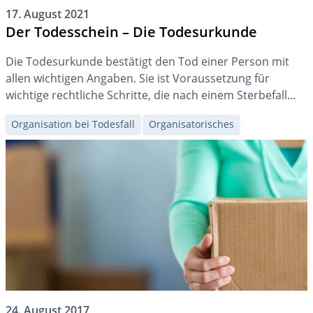
17. August 2021
Der Todesschein – Die Todesurkunde
Die Todesurkunde bestätigt den Tod einer Person mit
allen wichtigen Angaben. Sie ist Voraussetzung für
wichtige rechtliche Schritte, die nach einem Sterbefall
vorzunehmen sind. Mit ihr können die Erben bspw. den
Organisation bei Todesfall
Organisatorisches
Erbschein beantragen und die Bestattung organisieren.
24. August 2017