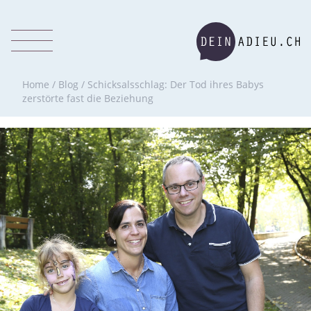
Home
/
Blog
/
Schicksalsschlag: Der Tod ihres Babys
zerstörte fast die Beziehung