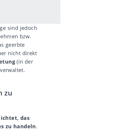
ge sind jedoch
lnehmen bzw.
as geerbte
r nicht direkt
retung
(in der
verwaltet.
n zu
ichtet, das
es zu handeln
.