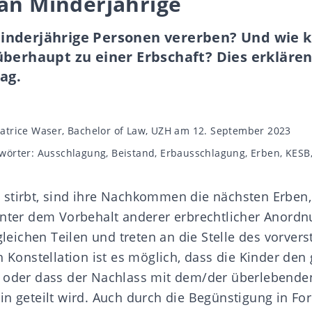
 an Minderjährige
inderjährige Personen vererben? Und wie
berhaupt zu einer Erbschaft? Dies erklären
ag.
gsautor
atrice Waser, Bachelor of Law, UZH
am 12. September 2023
wörter
wörter:
Ausschlagung
,
Beistand
,
Erbausschlagung
,
Erben
,
KESB
 stirbt, sind ihre Nachkommen die
nächsten Erben
Unter dem Vorbehalt anderer erbrechtlicher Anordn
ichen Teilen und treten an die Stelle des vorver
h Konstellation ist es möglich, dass die Kinder de
n oder dass der Nachlass mit dem/der überlebende
in geteilt wird. Auch durch die Begünstigung in F