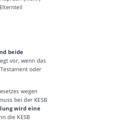
lternteil
ind beide
iegt vor, wenn das
h Testament oder
 Gesetzes wegen
 muss bei der KESB
ilung wird eine
ann die KESB