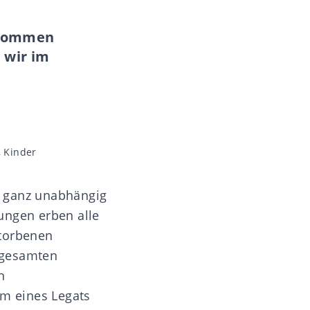
 kommen
 wir im
,
Kinder
, ganz unabhängig
ungen erben alle
storbenen
n gesamten
n
orm eines
Legats