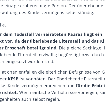
die einzige erbberechtigte Person. Der überlebende E
rwaltung des Kindesvermögens selbstständig.
ikt
or dem Todesfall verheirateten Paares liegt ein
kt vor, da der überlebende Elternteil und das K
 Erbschaft beteiligt sind
. Die gleiche Sachlage l
lebende Elternteil letztwillig begünstigt bzw. durc
ben eingesetzt worden sind.
llationen entfallen die elterlichen Befugnisse von
 der
KESB
ist vonnöten. Der überlebende Elternteil
r das Kindesvermögen einreichen und
für die Erbte
rrichtet
. Wenn einfache Verhältnisse vorliegen, k
genheiten auch selbst regeln.