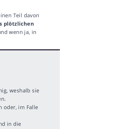
inen Teil davon
s plötzlichen
nd wenn ja, in
hig, weshalb sie
en.
 oder, im Falle
nd in die