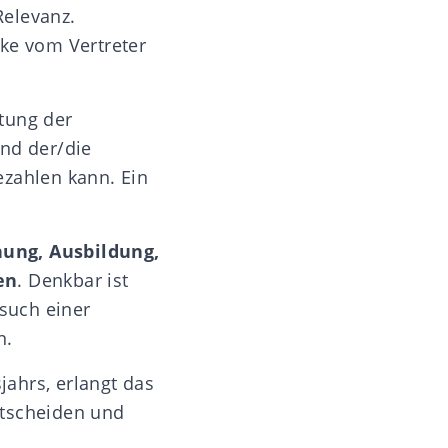
Relevanz.
cke vom Vertreter
tung der
und der/die
bezahlen kann. Ein
.
hung, Ausbildung,
en
. Denkbar ist
such einer
n.
jahrs, erlangt das
ntscheiden und