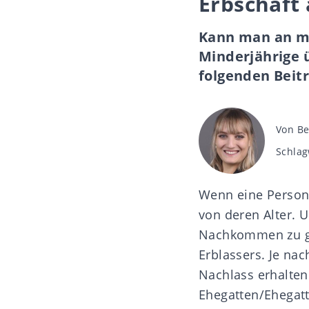
Erbschaft
Kann man an m
Minderjährige ü
folgenden Beitr
Beitra
Von
Be
Schlag
Schlag
Wenn eine Person
von deren Alter. 
Nachkommen zu gle
Erblassers. Je nac
Nachlass erhalte
Ehegatten/Ehegatt