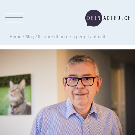
Home
/
Blog
/
Il cuore di un orso per gli animali