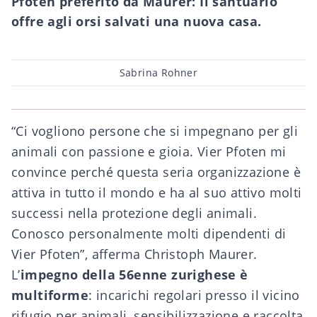
Pfoten preferito da Maurer: Il santuario
offre agli orsi salvati una nuova casa.
Post
Sabrina Rohner
author
“Ci vogliono persone che si impegnano per gli
animali con passione e gioia. Vier Pfoten mi
convince perché questa seria organizzazione è
attiva in tutto il mondo e ha al suo attivo molti
successi nella protezione degli animali.
Conosco personalmente molti dipendenti di
Vier Pfoten”, afferma Christoph Maurer.
L’
impegno della 56enne zurighese è
multiforme
: incarichi regolari presso il vicino
rifugio per animali, sensibilizzazione e raccolta