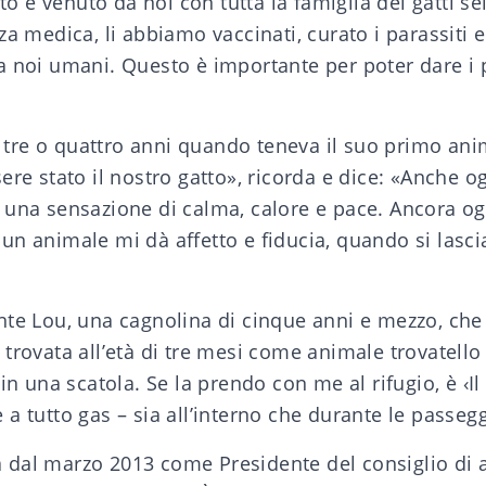
tto è venuto da noi con tutta la famiglia dei gatti s
za medica, li abbiamo vaccinati, curato i parassiti ec
 noi umani. Questo è importante per poter dare i p
re o quattro anni quando teneva il suo primo anim
ere stato il nostro gatto», ricorda e dice: «Anche o
 una sensazione di calma, calore e pace. Ancora og
un animale mi dà affetto e fiducia, quando si lasci
nte Lou, una cagnolina di cinque anni e mezzo, che
trovata all’età di tre mesi come animale trovatello
in una scatola. Se la prendo con me al rifugio, è ‹Il
a tutto gas – sia all’interno che durante le passegg
dal marzo 2013 come Presidente del consiglio di 