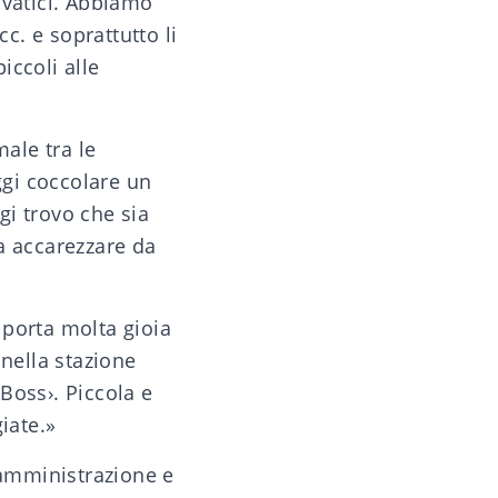
elvatici. Abbiamo
c. e soprattutto li
iccoli alle
ale tra le
ggi coccolare un
gi trovo che sia
a accarezzare da
 porta molta gioia
 nella stazione
 Boss›. Piccola e
iate.»
amministrazione e