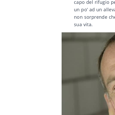
capo del rifugio p
un po’ ad un allev
non sorprende che
sua vita.