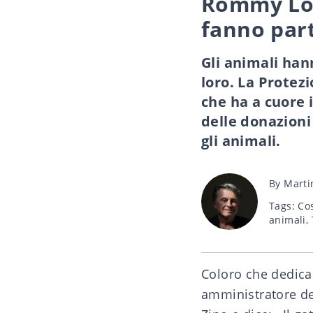
Rommy Los:
fanno part
Gli animali han
loro. La Protez
che ha a cuore 
delle donazioni
gli animali.
Post
By
Marti
author
Tags
Tags:
Cos
animali
,
Coloro che dedica
amministratore del