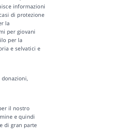
nisce informazioni
asi di protezione
r la
mi per giovani
lo per la
ria e selvatici e
 donazioni,
er il nostro
rmine e quindi
se di gran parte