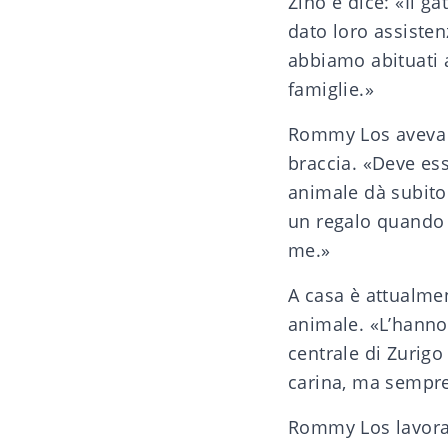
Zino e dice: «Il ga
dato loro assisten
abbiamo abituati a
famiglie.»
Rommy Los aveva t
braccia. «Deve ess
animale dà subito
un regalo quando 
me.»
A casa è attualme
animale. «L’hanno 
centrale di Zurigo 
carina, ma sempre 
Rommy Los lavora 