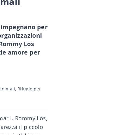
imali
si impegnano per
organizzazioni
n Rommy Los
nde amore per
 animali
,
Rifugio per
amarli. Rommy Los,
arezza il piccolo