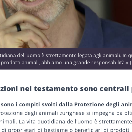
diana dell’uomo è strettamente legata agli animali. In qu
i prodotti animali, abbiamo una grande responsabilità.» (
zioni nel testamento sono centrali 
 sono i compiti svolti dalla Protezione degli an
otezione degli animali zurighese si impegna da olt
nimali. La vita quotidiana dell’uomo è strettamente
à di proprietari di bestiame o beneficiari di prodot