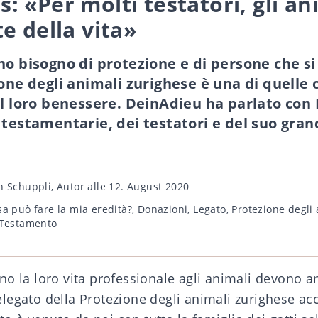
 «Per molti testatori, gli an
e della vita»
no bisogno di protezione e di persone che 
ione degli animali zurighese è una di quelle 
il loro benessere. DeinAdieu ha parlato co
 testamentarie, dei testatori e del suo gra
n Schuppli, Autor
alle 12. August 2020
a può fare la mia eredità?
,
Donazioni
,
Legato
,
Protezione degli
Testamento
no la loro vita professionale agli animali devono 
egato della Protezione degli animali zurighese acc