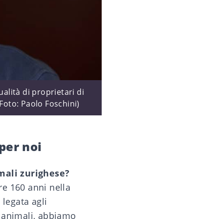
alità di proprietari di
Foto: Paolo Foschini)
per noi
imali zurighese?
re 160 anni nella
 legata agli
ti animali, abbiamo