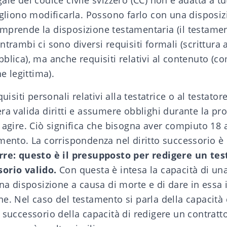
gale
del
codice civile svizzero (CC)
non è adatta a tut
ogliono
modificarla
. Possono farlo con una disposiz
mprende la disposizione testamentaria (il
testame
entrambi ci sono diversi requisiti formali (
scrittura
bblica
), ma anche requisiti relativi al contenuto (co
ne legittima
).
quisiti personali relativi alla testatrice o al testator
ra valida diritti e assumere obblighi durante la prop
 agire. Ciò significa che bisogna aver compiuto 18 
mento. La corrispondenza nel diritto successorio è 
orre: questo è il presupposto per redigere un t
orio valido.
Con questa è intesa la capacità di una
una disposizione a causa di morte e di dare in essa i
e. Nel caso del testamento si parla della capacità d
 successorio della capacità di redigere un contratto