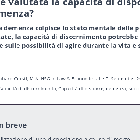
 valutata la capacità di disp
emenza?
 demenza colpisce lo stato mentale delle p
zate, la capacità di discernimento potrebbe
ce sulle possibilità di agire durante la vita e 
nhard Gerstl, M.A. HSG in Law & Economics
alle 7. September 
Capacità di discernimento
,
Capacità di disporre
,
demenza
,
succ
in breve
alizzazione di una disposizione a causa di morte