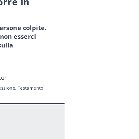
orre in
ersone colpite.
 non esserci
sulla
2021
essione
,
Testamento