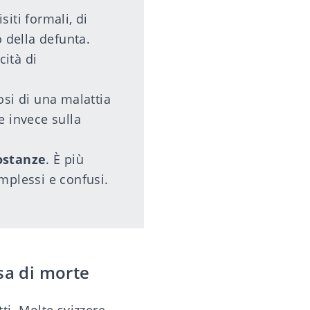
iti formali, di
o della defunta.
ità di
osi di una malattia
e invece sulla
costanze
. È più
mplessi e confusi.
usa di morte