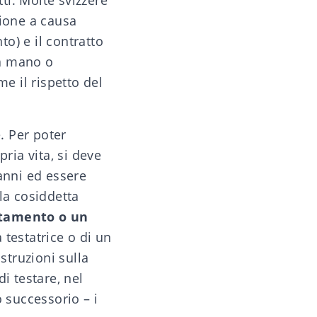
ti. Molte svizzere
ione a causa
nto
) e il
contratto
 a mano
o
me il rispetto del
e. Per poter
ria vita, si deve
anni ed essere
la cosiddetta
estamento o un
 testatrice o di un
struzioni sulla
i testare, nel
 successorio – i