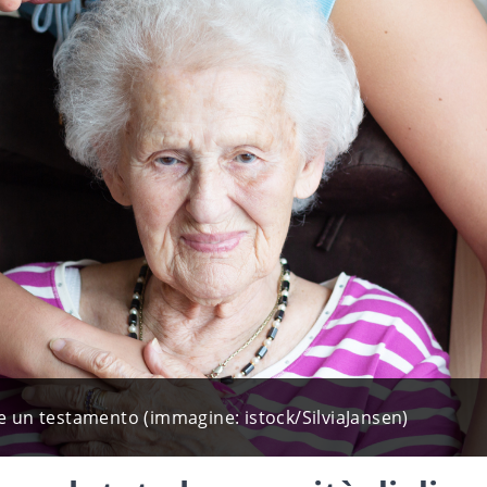
re un testamento (immagine: istock/SilviaJansen)