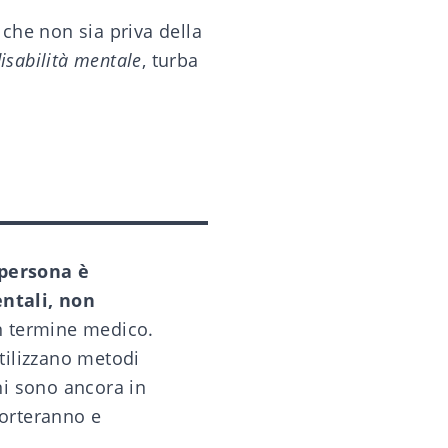
che non sia priva della
isabilità mentale
, turba
 persona è
ntali, non
n termine medico.
utilizzano metodi
oni sono ancora in
rteranno e