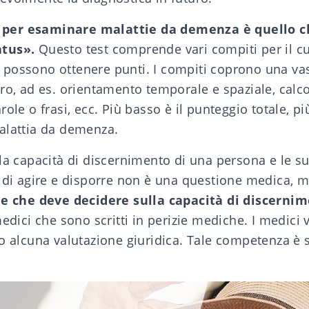
per esaminare malattie da demenza è quello c
atus».
Questo test comprende vari compiti per il cu
possono ottenere punti. I compiti coprono una v
ro, ad es. orientamento temporale e spaziale, calc
ole o frasi, ecc. Più basso è il punteggio totale, pi
alattia da demenza
.
lla capacità di discernimento di una persona e le 
à di agire e disporre non è una questione medica, m
ale che deve decidere sulla capacità di discerni
medici che sono scritti in perizie mediche. I medici 
no alcuna valutazione giuridica. Tale competenza è 