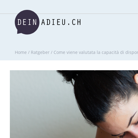
Home
/
Ratgeber
/
Come viene valutata la capacità di dispo