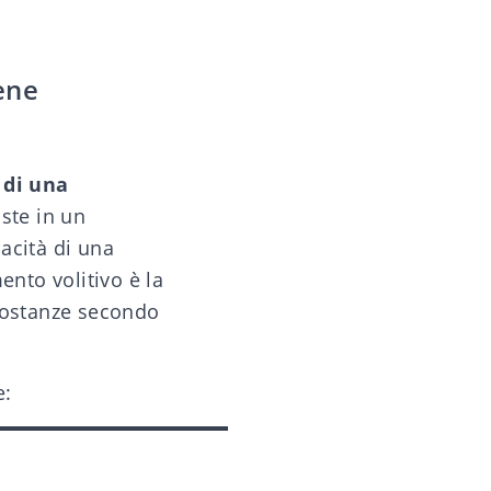
ene
 di una
iste in un
pacità di una
ento volitivo è la
rcostanze secondo
e: