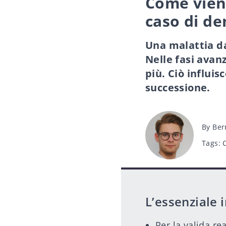
Come viene
caso di d
Una malattia da
Nelle fasi avan
più. Ciò influis
successione.
Post
By
Ber
author
Tags
Tags:
L’essenziale 
Per la valida re