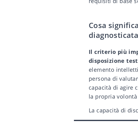
requisiti di base 
Cosa signific
diagnosticat
Il criterio più i
disposizione tes
elemento intelletti
persona di valutar
capacità di agire
la propria volontà
La capacità di dis