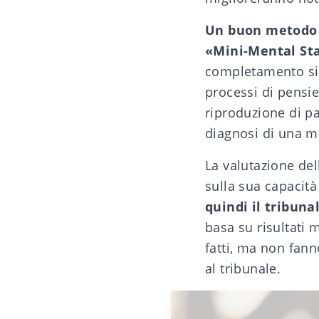
Un buon metodo 
«Mini-Mental St
completamento si 
processi di pensie
riproduzione di par
diagnosi di una
m
La valutazione de
sulla sua capacit
quindi il tribun
basa su risultati 
fatti, ma non fan
al tribunale.