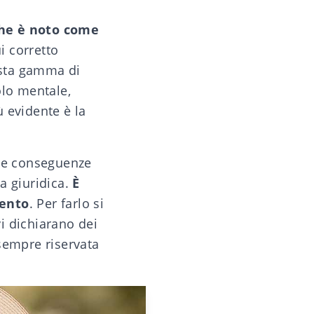
he è noto come
i corretto
asta gamma di
olo mentale,
ù evidente è la
sue conseguenze
a giuridica.
È
mento
. Per farlo si
vi dichiarano dei
sempre riservata