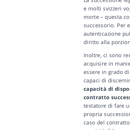
La
successione le
e molti svizzeri v
morte – questa co
successorio
. Per 
autenticazione pu
diritto alla porzio
Inoltre, ci sono re
acquisire in manie
essere in grado di
capaci di discerni
capacità di disp
contratto success
testatore di fare 
propria succession
caso del contratto