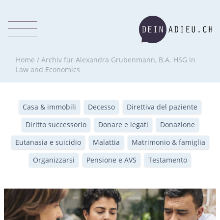
Home
/
Archiv für Alexandra Grubenmann, B.A. HSG in
Law and Economics
Casa & immobili
Decesso
Direttiva del paziente
Diritto successorio
Donare e legati
Donazione
Eutanasia e suicidio
Malattia
Matrimonio & famiglia
Organizzarsi
Pensione e AVS
Testamento