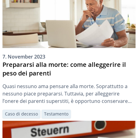
7. November 2023
Prepararsi alla morte: come alleggerire il
peso dei parenti
Quasi nessuno ama pensare alla morte. Soprattutto a
nessuno piace prepararsi. Tuttavia, per alleggerire
l’onere dei parenti superstiti, è opportuno conservare
alcuni documenti facilmente accessibili e prendere
Caso di decesso
Testamento
determinati provvedimenti.