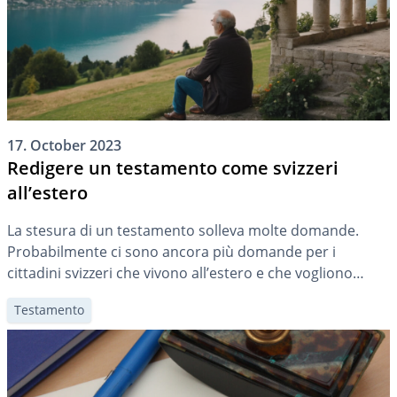
17. October 2023
Redigere un testamento come svizzeri
all’estero
La stesura di un testamento solleva molte domande.
Probabilmente ci sono ancora più domande per i
cittadini svizzeri che vivono all’estero e che vogliono
redigere il loro testamento in conformità con la legge
Testamento
svizzera. Qui potete scoprire cosa devono sapere gli
Svizzeri all’estero quando scrivono il loro testamento.