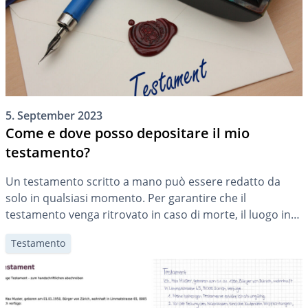
5. September 2023
Come e dove posso depositare il mio
testamento?
Un testamento scritto a mano può essere redatto da
solo in qualsiasi momento. Per garantire che il
testamento venga ritrovato in caso di morte, il luogo in
cui viene conservato deve essere ben studiato. In questo
Testamento
articolo potete scoprire dove e come conservare o
depositare il vostro testamento.