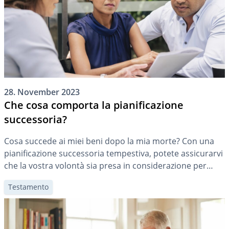
28. November 2023
Che cosa comporta la pianificazione
successoria?
Cosa succede ai miei beni dopo la mia morte? Con una
pianificazione successoria tempestiva, potete assicurarvi
che la vostra volontà sia presa in considerazione per
quanto riguarda il vostro patrimonio e che i superstiti
Testamento
siano sollevati.