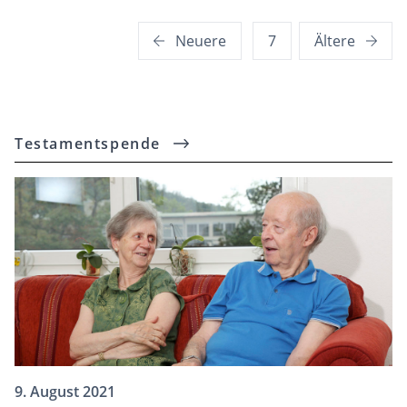
Seitennummerierung
Neuere
7
Ältere
der
Beiträge
Testamentspende
9. August 2021