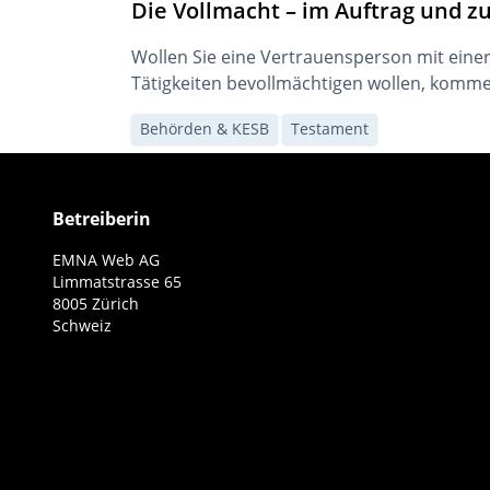
Die Vollmacht – im Auftrag und z
Wollen Sie eine Vertrauensperson mit einer
Tätigkeiten bevollmächtigen wollen, komme
Behörden & KESB
Testament
Betreiberin
EMNA Web AG
Limmatstrasse 65
8005 Zürich
Schweiz