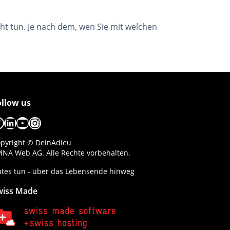
ht tun. Je nach dem, wen Sie mit welchen
ollow us
acebook
LinkedIn
YouTube
Instagram
pyright © DeinAdieu
NA Web AG. Alle Rechte vorbehalten.
tes tun - über das Lebensende hinweg
wiss Made