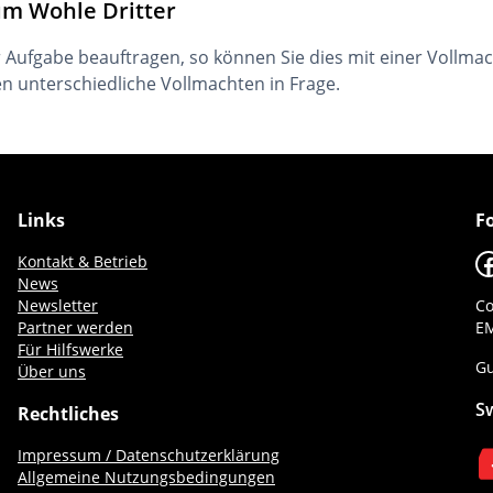
um Wohle Dritter
 Aufgabe beauftragen, so können Sie dies mit einer Vollmac
n unterschiedliche Vollmachten in Frage.
Links
F
F
Kontakt & Betrieb
News
Newsletter
Co
Partner werden
EM
Für Hilfswerke
Gu
Über uns
S
Rechtliches
Impressum / Datenschutzerklärung
Allgemeine Nutzungsbedingungen