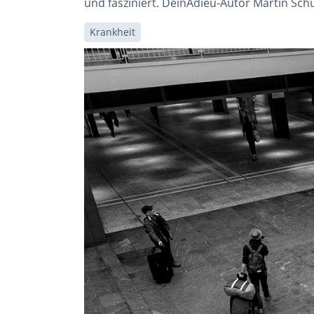
und fasziniert. DeinAdieu-Autor Martin Schu
Krankheit