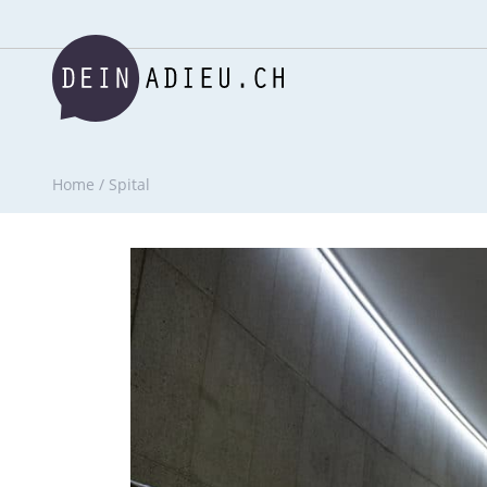
Home
/
Spital