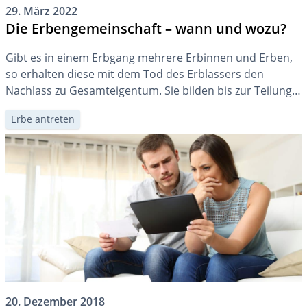
29. März 2022
Die Erbengemeinschaft – wann und wozu?
Gibt es in einem Erbgang mehrere Erbinnen und Erben,
so erhalten diese mit dem Tod des Erblassers den
Nachlass zu Gesamteigentum. Sie bilden bis zur Teilung
eine Erbengemeinschaft. Was das für Sie bedeutet, wird
Erbe antreten
in diesem Artikel erläutert.
20. Dezember 2018