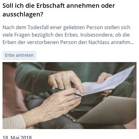
Soll ich die Erbschaft annehmen oder
ausschlagen?
Nach dem Todesfall einer geliebten Person stellen sich
viele Fragen bezüglich des Erbes. Insbesondere, ob die
Erben der verstorbenen Person den Nachlass annehmen
oder ausschlagen sollen. Für die Beantwortung dieser
Erbe antreten
Frage stehen das öffentliche Inventar und die amtliche
Liquidation zur Verfügung.
18. Mai 2018