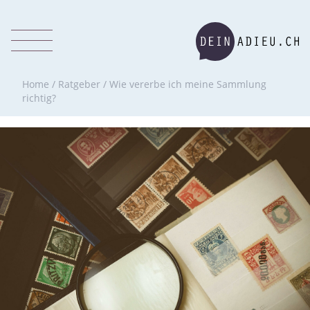
Home
/
Ratgeber
/
Wie vererbe ich meine Sammlung
richtig?